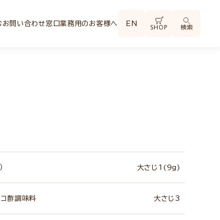
む
お問い合わせ窓口
業務用のお客様へ
EN
SHOP
検索
）
大さじ1(9g)
ミコ酢調味料
大さじ3