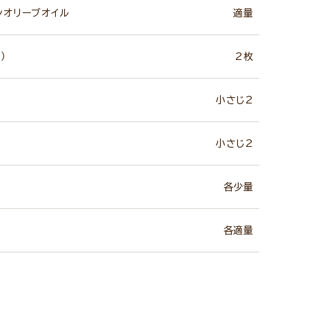
ンオリーブオイル
適量
）
2枚
小さじ2
小さじ2
各少量
各適量