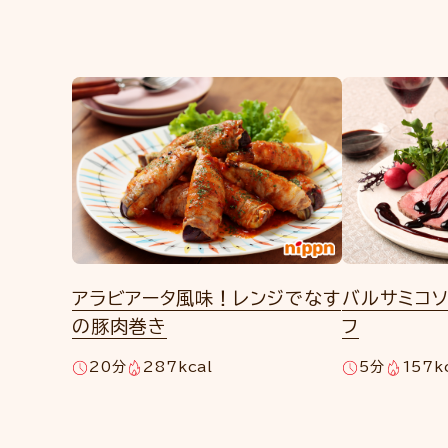
アラビアータ風味！レンジでなす
バルサミコ
の豚肉巻き
フ
20分
287kcal
5分
157k