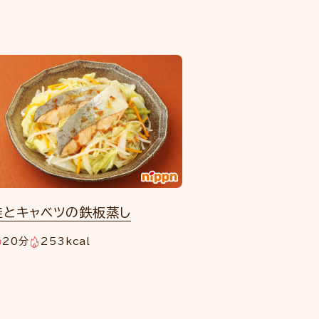
鮭とキャベツの鉄板蒸し
20分
253kcal