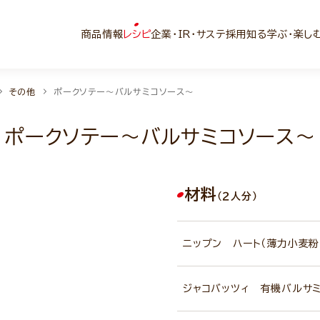
商品情報
レシピ
企業・IR・サステ
採用
知る学ぶ・楽し
その他
ポークソテー～バルサミコソース～
ポークソテー～バルサミコソース～
材料
（２人分）
ニップン ハート（薄力小麦粉
ジャコバッツィ 有機バルサ