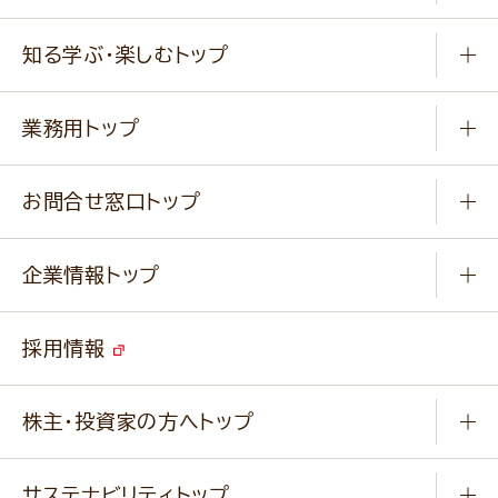
冷凍食品
商品から選ぶ
健康食品・他
知る学ぶ・楽しむトップ
料理から選ぶ
商品ブランド
知る学ぶ
作り方動画
新商品・リニューアル商品
業務用トップ
楽しむ
基本のレシピ
通販サイト一覧
商品カテゴリ
ふっくらパンをつくりましょう
みなさまのレシピはこちら
お問合せ窓口トップ
パンフレット一覧
小麦を育てよう
Q & A
ニップンの
アマニ 業務用サイト
キャンペーン
企業情報トップ
よくあるご質問
ソイルプロブランドサイト
ご挨拶
改善事例
ベジカフェブランドサイト
採用情報
会社概要
家庭用商品のお問合せ
事業紹介
業務用商品のお問合せ
株主・投資家の方へトップ
会社紹介ムービー
IRニュース
経営理念・経営方針・
行動規範・行動指針
サステナビリティトップ