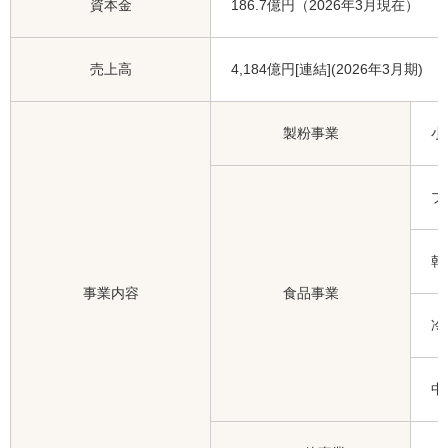
資本金
186.7億円（2026年3月現在）
売上高
4,184億円[連結](2026年3月期)
製粉事業
小
プ
乾
事業内容
食品事業
冷
中