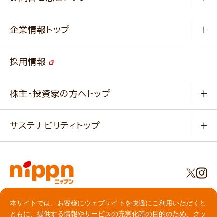
パンフレット一覧
小麦を育てよう
Q & A
ニップンの
アマニ 業務用サイト
キャンペーン
企業情報トップ
よくあるご質問
ソイルプロブランドサイト
ご挨拶
改善事例
ベジカフェブランドサイト
採用情報
会社概要
家庭用商品のお問合せ
事業紹介
業務用商品のお問合せ
株主・投資家の方へトップ
会社紹介ムービー
IRニュース
経営理念・経営方針・
行動規範・行動指針
サステナビリティトップ
わかる！ニップン
ニップンの歴史
ニップンのサステナビリティ
財務ハイライト
主要関係会社/海外現地法人
基本方針
IR情報
事業場・工場一覧
環境
IRライブラリ
プライバシーポリシー
社会
本サイトでは、お客様にウェブサイトを快適にご利用いただくと
株主総会・株式関連情報／社債・格付情報
クッキーポリシー
ともに、提供する情報やサービスの充実化等の目的のため、クッ