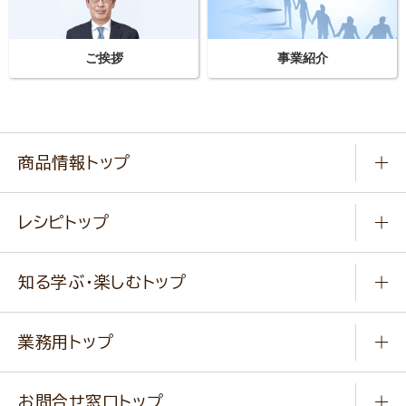
ご挨拶
事業紹介
商品情報トップ
常温食品
レシピトップ
冷凍食品
商品から選ぶ
健康食品・他
知る学ぶ・楽しむトップ
料理から選ぶ
商品ブランド
知る学ぶ
作り方動画
新商品・リニューアル商品
業務用トップ
楽しむ
基本のレシピ
通販サイト一覧
商品カテゴリ
ふっくらパンをつくりましょう
みなさまのレシピはこちら
お問合せ窓口トップ