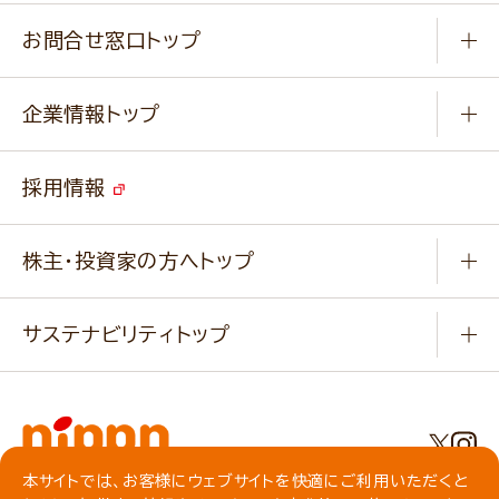
通販サイト一覧
商品カテゴリ
ふっくらパンをつくりましょう
みなさまのレシピはこちら
お問合せ窓口トップ
パンフレット一覧
小麦を育てよう
Q & A
ニップンの
アマニ 業務用サイト
キャンペーン
企業情報トップ
よくあるご質問
ソイルプロブランドサイト
ご挨拶
改善事例
ベジカフェブランドサイト
採用情報
会社概要
家庭用商品のお問合せ
事業紹介
業務用商品のお問合せ
株主・投資家の方へトップ
会社紹介ムービー
IRニュース
経営理念・経営方針・
行動規範・行動指針
サステナビリティトップ
わかる！ニップン
ニップンの歴史
ニップンのサステナビリティ
財務ハイライト
主要関係会社/海外現地法人
基本方針
IR情報
事業場・工場一覧
環境
IRライブラリ
本サイトでは、お客様にウェブサイトを快適にご利用いただくと