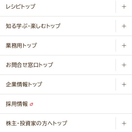
常温食品
レシピトップ
冷凍食品
商品から選ぶ
健康食品・他
知る学ぶ・楽しむトップ
料理から選ぶ
商品ブランド
知る学ぶ
作り方動画
新商品・リニューアル商品
業務用トップ
楽しむ
基本のレシピ
通販サイト一覧
商品カテゴリ
ふっくらパンをつくりましょう
みなさまのレシピはこちら
お問合せ窓口トップ
パンフレット一覧
小麦を育てよう
Q & A
ニップンの
アマニ 業務用サイト
キャンペーン
企業情報トップ
よくあるご質問
ソイルプロブランドサイト
ご挨拶
改善事例
ベジカフェブランドサイト
採用情報
会社概要
家庭用商品のお問合せ
事業紹介
業務用商品のお問合せ
株主・投資家の方へトップ
会社紹介ムービー