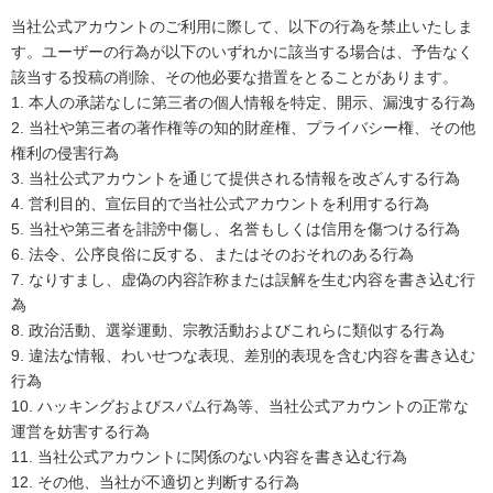
当社公式アカウントのご利用に際して、以下の行為を禁止いたしま
す。ユーザーの行為が以下のいずれかに該当する場合は、予告なく
該当する投稿の削除、その他必要な措置をとることがあります。
1.
本人の承諾なしに第三者の個人情報を特定、開示、漏洩する行為
2.
当社や第三者の著作権等の知的財産権、プライバシー権、その他
権利の侵害行為
3.
当社公式アカウントを通じて提供される情報を改ざんする行為
4.
営利目的、宣伝目的で当社公式アカウントを利用する行為
5.
当社や第三者を誹謗中傷し、名誉もしくは信用を傷つける行為
6.
法令、公序良俗に反する、またはそのおそれのある行為
7.
なりすまし、虚偽の内容詐称または誤解を生む内容を書き込む行
為
8.
政治活動、選挙運動、宗教活動およびこれらに類似する行為
9.
違法な情報、わいせつな表現、差別的表現を含む内容を書き込む
行為
10.
ハッキングおよびスパム行為等、当社公式アカウントの正常な
運営を妨害する行為
11.
当社公式アカウントに関係のない内容を書き込む行為
12.
その他、当社が不適切と判断する行為