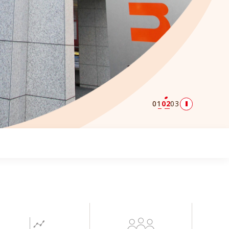
01
02
03