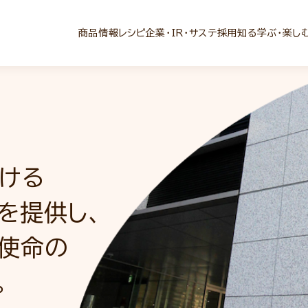
商品情報
レシピ
企業・IR・サステ
採用
知る学ぶ・楽し
ける
識、
グ
を提供し、
し
追求し、
使命の
現に
現に
。