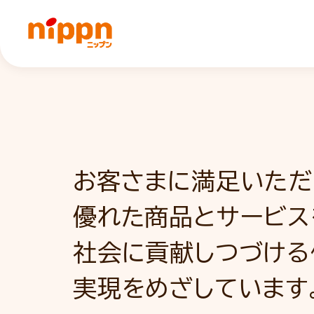
ニップングループは、
お客さまに満足いただ
大地の恵みの恩恵を認
人々のウェルビーイン
優れた商品とサービス
人と環境の調和をめざ
(幸せ・健康・笑顔)を
社会に貢献しつづける
持続可能な社会の実
持続可能な社会の実
実現を
貢献します。
めざしています
貢献します。