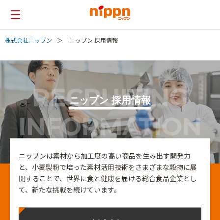
株式会社ニップン
ニップン 採用情報
総合
企業・IR
採用
English
ニップン 採用情報
エントリー
マイページ
新卒採用
ニップンは素材から加工度の高い商品を生み出す開発力
と、小麦製粉で培った素材活用技術をさまざまな穀物に展
障がい者採用
開することで、世界に食と健康を届ける総合食品企業とし
キャリア採用
て、新たな挑戦を続けています。
インターンシップ