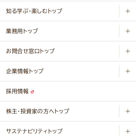
商品から選ぶ
健康食品・他
知る学ぶ・楽しむトップ
料理から選ぶ
商品ブランド
知る学ぶ
作り方動画
新商品・リニューアル商品
業務用トップ
楽しむ
基本のレシピ
通販サイト一覧
商品カテゴリ
ふっくらパンをつくりましょう
みなさまのレシピはこちら
お問合せ窓口トップ
パンフレット一覧
小麦を育てよう
Q & A
ニップンの
アマニ 業務用サイト
キャンペーン
企業情報トップ
よくあるご質問
ソイルプロブランドサイト
ご挨拶
改善事例
ベジカフェブランドサイト
採用情報
会社概要
家庭用商品のお問合せ
事業紹介
業務用商品のお問合せ
株主・投資家の方へトップ
会社紹介ムービー
IRニュース
経営理念・経営方針・
行動規範・行動指針
サステナビリティトップ