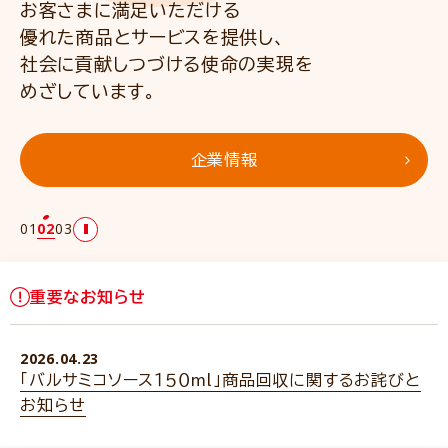
お客さまに満足いただける
大地の恵みの恩恵を認識、
ニップングループは、
優れた商品とサービスを提供し、
人と環境の調和をめざし
人々のウェルビーイング
(幸せ・健康・笑顔)を追求
社会に貢献しつづける使命の
持続可能な社会の実現に
貢献します。
実現を
し、
めざしています。
持続可能な社会の実現に
貢献します。
サステナビリティ
企業情報
NIPPNの会社紹介ムービー
01
02
03
重要なお知らせ
2026.04.23
「バルサミコソース１５０ml」商品回収に関するお詫びと
お知らせ