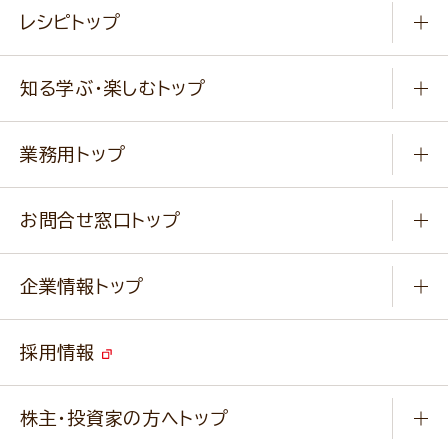
常温食品
レシピトップ
冷凍食品
商品から選ぶ
健康食品・他
知る学ぶ・楽しむトップ
料理から選ぶ
商品ブランド
知る学ぶ
作り方動画
新商品・リニューアル商品
業務用トップ
楽しむ
基本のレシピ
通販サイト一覧
商品カテゴリ
ふっくらパンをつくりましょう
みなさまのレシピはこちら
お問合せ窓口トップ
パンフレット一覧
小麦を育てよう
Q & A
ニップンの
アマニ 業務用サイト
キャンペーン
企業情報トップ
よくあるご質問
ソイルプロブランドサイト
ご挨拶
改善事例
ベジカフェブランドサイト
採用情報
会社概要
家庭用商品のお問合せ
事業紹介
業務用商品のお問合せ
株主・投資家の方へトップ
会社紹介ムービー