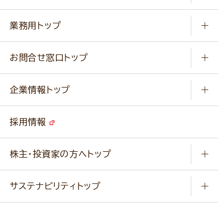
料理から選ぶ
商品ブランド
知る学ぶ
作り方動画
新商品・リニューアル商品
業務用トップ
楽しむ
基本のレシピ
通販サイト一覧
商品カテゴリ
ふっくらパンをつくりましょう
みなさまのレシピはこちら
お問合せ窓口トップ
パンフレット一覧
小麦を育てよう
Q & A
ニップンの
アマニ 業務用サイト
キャンペーン
企業情報トップ
よくあるご質問
ソイルプロブランドサイト
ご挨拶
改善事例
ベジカフェブランドサイト
採用情報
会社概要
家庭用商品のお問合せ
事業紹介
業務用商品のお問合せ
株主・投資家の方へトップ
会社紹介ムービー
IRニュース
経営理念・経営方針・
行動規範・行動指針
サステナビリティトップ
わかる！ニップン
ニップンの歴史
ニップンのサステナビリティ
財務ハイライト