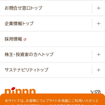
商品カテゴリ
ふっくらパンをつくりましょう
みなさまのレシピはこちら
お問合せ窓口トップ
パンフレット一覧
小麦を育てよう
Q & A
ニップンの
アマニ 業務用サイト
キャンペーン
企業情報トップ
よくあるご質問
ソイルプロブランドサイト
ご挨拶
改善事例
ベジカフェブランドサイト
採用情報
会社概要
家庭用商品のお問合せ
事業紹介
業務用商品のお問合せ
株主・投資家の方へトップ
会社紹介ムービー
IRニュース
経営理念・経営方針・
行動規範・行動指針
サステナビリティトップ
わかる！ニップン
ニップンの歴史
ニップンのサステナビリティ
財務ハイライト
主要関係会社/海外現地法人
基本方針
IR情報
事業場・工場一覧
環境
IRライブラリ
本サイトでは、お客様にウェブサイトを快適にご利用いただくと