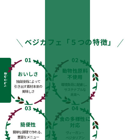
ベジカフェ「５つの特徴」
動物性原料
おいしさ
不使用
独自技術によって
環境負荷に配慮し、
引き出す素材本来の
サステナブルな
美味しさ
未来へ
食の多様性に
簡便性
対応
簡単な調理で作れる、
ヴィーガン・
豊富なメニュー
ベジタリアン