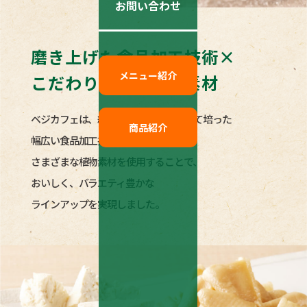
お問い合わせ
磨き上げた食品加工技術×
メニュー紹介
こだわりの自社植物素材
ベジカフェは、総合食品メーカーとして培った
商品紹介
幅広い食品加工技術を基盤として
さまざまな植物素材を使用することで、
おいしく、バラエティ豊かな
ラインアップを実現しました。