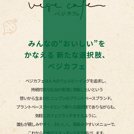
みんなの“おいしい”を
かなえる
新たな選択肢、
ベジカフェ
ベジカフェは人々のウェルビーイングを追求し、
持続可能な社会の実現に貢献したいという
想いから生まれた
ニップンのプラントベースブランド。
プラントベースフードという新たな選択肢でありながらも、
気軽にカフェでランチをするように、
誰もが親しみやすく、おいしく、馴染みやすいメニューで、
これからの食のスタンダードをお届けします。