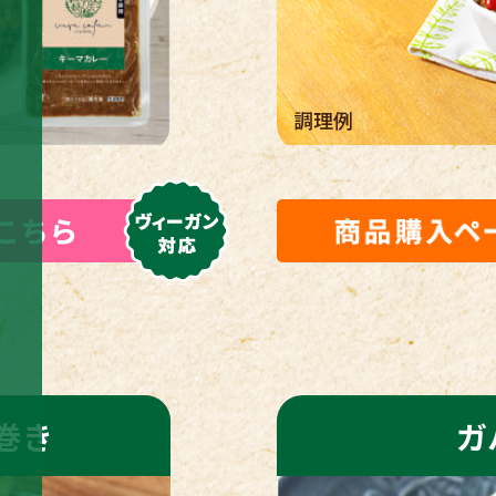
調理例
巻き
ガ