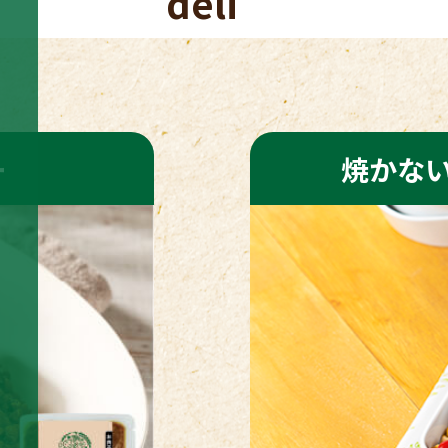
deli
ー
焼かな