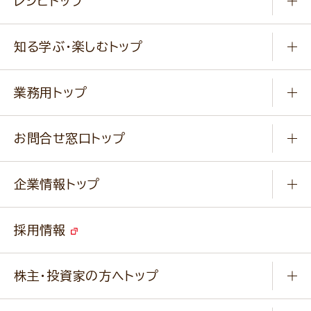
レシピトップ
冷凍食品
商品から選ぶ
健康食品・他
知る学ぶ・楽しむトップ
料理から選ぶ
商品ブランド
知る学ぶ
作り方動画
新商品・リニューアル商品
業務用トップ
楽しむ
基本のレシピ
通販サイト一覧
商品カテゴリ
ふっくらパンをつくりましょう
みなさまのレシピはこちら
お問合せ窓口トップ
パンフレット一覧
小麦を育てよう
Q & A
ニップンの
アマニ 業務用サイト
キャンペーン
企業情報トップ
よくあるご質問
ソイルプロブランドサイト
ご挨拶
改善事例
ベジカフェブランドサイト
採用情報
会社概要
家庭用商品のお問合せ
事業紹介
業務用商品のお問合せ
株主・投資家の方へトップ
会社紹介ムービー
IRニュース