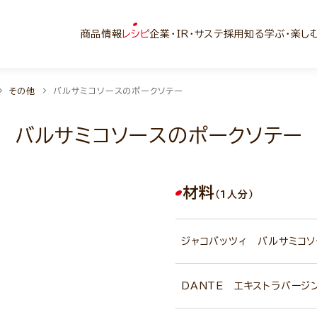
商品情報
レシピ
企業・IR・サステ
採用
知る学ぶ・楽し
その他
バルサミコソースのポークソテー
バルサミコソースのポークソテー
材料
（1人分）
ジャコバッツィ バルサミコソ
DANTE エキストラバージ