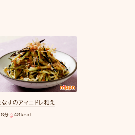
生なすのアマニドレ和え
8分
48kcal