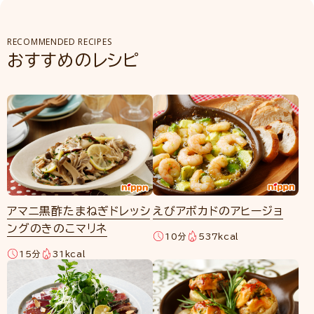
RECOMMENDED RECIPES
おすすめのレシピ
アマニ黒酢たまねぎドレッシ
えびアボカドのアヒージョ
ングのきのこマリネ
10分
537kcal
15分
31kcal