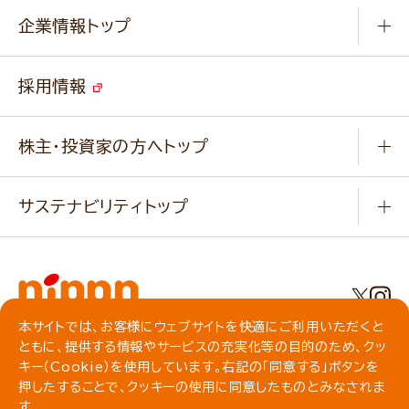
Q & A
ニップンの
アマニ 業務用サイト
キャンペーン
企業情報トップ
よくあるご質問
ソイルプロブランドサイト
ご挨拶
改善事例
ベジカフェブランドサイト
採用情報
会社概要
家庭用商品のお問合せ
事業紹介
業務用商品のお問合せ
株主・投資家の方へトップ
会社紹介ムービー
IRニュース
経営理念・経営方針・
行動規範・行動指針
サステナビリティトップ
わかる！ニップン
ニップンの歴史
ニップンのサステナビリティ
財務ハイライト
主要関係会社/海外現地法人
基本方針
IR情報
事業場・工場一覧
環境
IRライブラリ
本サイトでは、お客様にウェブサイトを快適にご利用いただくと
プライバシーポリシー
ともに、提供する情報やサービスの充実化等の目的のため、クッ
社会
株主総会・株式関連情報／社債・格付情報
クッキーポリシー
キー（Cookie）を使用しています。右記の「同意する」ボタンを
動作環境について
食育への取り組み
押したすることで、クッキーの使用に同意したものとみなされま
よくいただくご質問
ソーシャルメディアガイドライン
す。