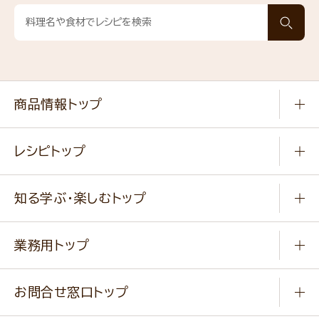
商品情報トップ
常温食品
レシピトップ
冷凍食品
商品から選ぶ
健康食品・他
知る学ぶ・楽しむトップ
料理から選ぶ
商品ブランド
知る学ぶ
作り方動画
新商品・リニューアル商品
業務用トップ
楽しむ
基本のレシピ
通販サイト一覧
商品カテゴリ
ふっくらパンをつくりましょう
みなさまのレシピはこちら
お問合せ窓口トップ
パンフレット一覧
小麦を育てよう