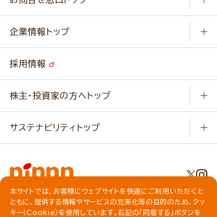
パンフレット一覧
小麦を育てよう
Q & A
ニップンの
アマニ 業務用サイト
キャンペーン
企業情報トップ
よくあるご質問
ソイルプロブランドサイト
ご挨拶
改善事例
ベジカフェブランドサイト
採用情報
会社概要
家庭用商品のお問合せ
事業紹介
業務用商品のお問合せ
株主・投資家の方へトップ
会社紹介ムービー
IRニュース
経営理念・経営方針・
行動規範・行動指針
サステナビリティトップ
わかる！ニップン
ニップンの歴史
ニップンのサステナビリティ
財務ハイライト
主要関係会社/海外現地法人
基本方針
IR情報
事業場・工場一覧
環境
IRライブラリ
本サイトでは、お客様にウェブサイトを快適にご利用いただくと
プライバシーポリシー
ともに、提供する情報やサービスの充実化等の目的のため、クッ
社会
株主総会・株式関連情報／社債・格付情報
クッキーポリシー
キー（Cookie）を使用しています。右記の「同意する」ボタンを