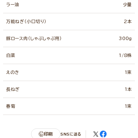
ラー油
少量
万能ねぎ（小口切り）
2本
豚ロース肉（しゃぶしゃぶ用）
300g
白菜
1/8株
えのき
1束
長ねぎ
1本
春菊
1束
印刷
SNSに送る