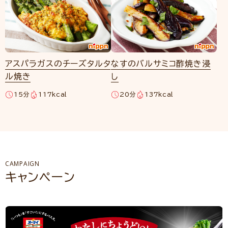
アスパラガスのチーズタルタ
なすのバルサミコ酢焼き浸
ル焼き
し
15分
117kcal
20分
137kcal
CAMPAIGN
キャンペーン