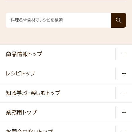
商品情報トップ
常温食品
レシピトップ
冷凍食品
商品から選ぶ
健康食品・他
知る学ぶ・楽しむトップ
料理から選ぶ
商品ブランド
知る学ぶ
作り方動画
新商品・リニューアル商品
業務用トップ
楽しむ
基本のレシピ
通販サイト一覧
商品カテゴリ
ふっくらパンをつくりましょう
みなさまのレシピはこちら
お問合せ窓口トップ