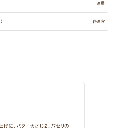
適量
）
各適宜
上げに、バター大さじ2、パセリの