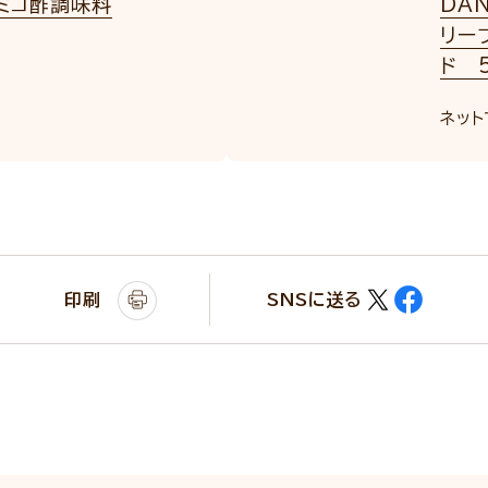
ミコ酢調味料
DA
リー
ド 5
ネット
印刷
SNSに送る