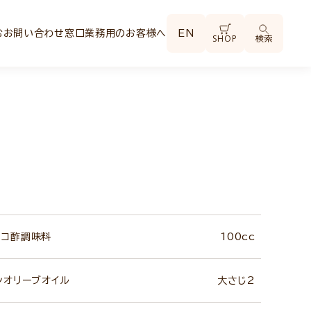
む
お問い合わせ窓口
業務用のお客様へ
EN
SHOP
検索
ミコ酢調味料
100cc
ンオリーブオイル
大さじ2