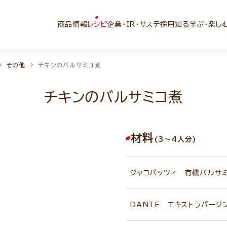
商品情報
レシピ
企業・IR・サステ
採用
知る学ぶ・楽し
その他
チキンのバルサミコ煮
チキンのバルサミコ煮
材料
(3～4人分)
ジャコバッツィ 有機バルサ
DANTE エキストラバージ