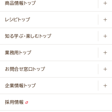
商品情報トップ
常温食品
レシピトップ
冷凍食品
商品から選ぶ
健康食品・他
知る学ぶ・楽しむトップ
料理から選ぶ
商品ブランド
知る学ぶ
作り方動画
新商品・リニューアル商品
業務用トップ
楽しむ
基本のレシピ
通販サイト一覧
商品カテゴリ
ふっくらパンをつくりましょう
みなさまのレシピはこちら
お問合せ窓口トップ
パンフレット一覧
小麦を育てよう
Q & A
ニップンの
アマニ 業務用サイト
キャンペーン
企業情報トップ
よくあるご質問
ソイルプロブランドサイト
ご挨拶
改善事例
ベジカフェブランドサイト
採用情報
会社概要
家庭用商品のお問合せ