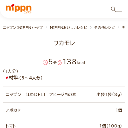
ニップン（NIPPN）トップ
NIPPNおいしいレシピ
その他レシピ
そ
ワカモレ
5
138
分
kcal
（1人分）
材料
（3～4人分）
ニップン ほめDELI アヒージョの素
小袋1袋（8g）
アボカド
1個
トマト
1個（100g）