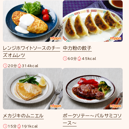
レンジホワイトソースのチー
中力粉の餃子
ズオムレツ
60分
45kcal
20分
314kcal
メカジキのムニエル
ポークソテー～バルサミコソ
ース～
15分
191kcal