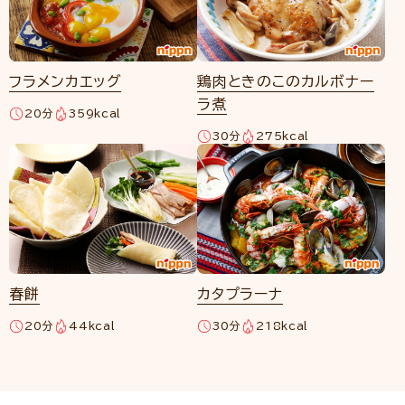
フラメンカエッグ
鶏肉ときのこのカルボナー
ラ煮
20分
359kcal
30分
275kcal
春餅
カタプラーナ
20分
44kcal
30分
218kcal