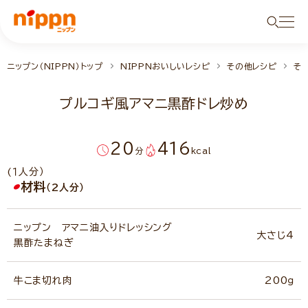
ニップン（NIPPN）トップ
NIPPNおいしいレシピ
その他レシピ
そ
プルコギ風アマニ黒酢ドレ炒め
20
416
分
kcal
(１人分）
材料
（2人分）
ニップン アマニ油入りドレッシング
大さじ4
黒酢たまねぎ
牛こま切れ肉
200ｇ