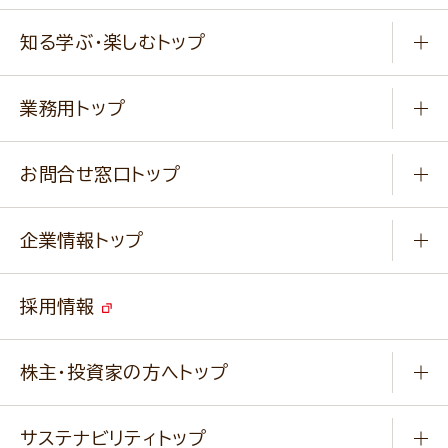
商品から選ぶ
健康食品・他
知る学ぶ・楽しむトップ
料理から選ぶ
商品ブランド
知る学ぶ
作り方動画
新商品・リニューアル商品
業務用トップ
楽しむ
基本のレシピ
通販サイト一覧
商品カテゴリ
ふっくらパンをつくりましょう
みなさまのレシピはこちら
お問合せ窓口トップ
パンフレット一覧
小麦を育てよう
Q & A
ニップンの
アマニ 業務用サイト
キャンペーン
企業情報トップ
よくあるご質問
ソイルプロブランドサイト
ご挨拶
改善事例
ベジカフェブランドサイト
採用情報
会社概要
家庭用商品のお問合せ
事業紹介
業務用商品のお問合せ
株主・投資家の方へトップ
会社紹介ムービー
IRニュース
経営理念・経営方針・
行動規範・行動指針
サステナビリティトップ