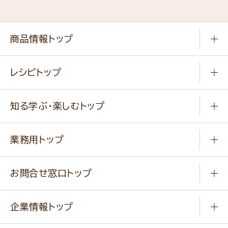
商品情報トップ
常温食品
レシピトップ
冷凍食品
商品から選ぶ
健康食品・他
知る学ぶ・楽しむトップ
料理から選ぶ
商品ブランド
知る学ぶ
作り方動画
新商品・リニューアル商品
業務用トップ
楽しむ
基本のレシピ
通販サイト一覧
商品カテゴリ
ふっくらパンをつくりましょう
みなさまのレシピはこちら
お問合せ窓口トップ
パンフレット一覧
小麦を育てよう
Q & A
ニップンの
アマニ 業務用サイト
キャンペーン
企業情報トップ
よくあるご質問
ソイルプロブランドサイト