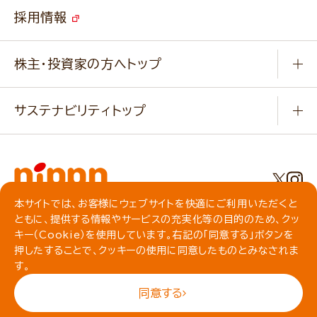
ご挨拶
改善事例
ベジカフェブランドサイト
採用情報
会社概要
家庭用商品のお問合せ
事業紹介
業務用商品のお問合せ
株主・投資家の方へトップ
会社紹介ムービー
IRニュース
経営理念・経営方針・
行動規範・行動指針
サステナビリティトップ
わかる！ニップン
ニップンの歴史
ニップンのサステナビリティ
財務ハイライト
主要関係会社/海外現地法人
基本方針
IR情報
事業場・工場一覧
環境
IRライブラリ
本サイトでは、お客様にウェブサイトを快適にご利用いただくと
プライバシーポリシー
ともに、提供する情報やサービスの充実化等の目的のため、クッ
社会
株主総会・株式関連情報／社債・格付情報
クッキーポリシー
キー（Cookie）を使用しています。右記の「同意する」ボタンを
動作環境について
食育への取り組み
よくいただくご質問
押したすることで、クッキーの使用に同意したものとみなされま
ソーシャルメディアガイドライン
す。
サイトマップ
同意する
© NIPPN CORPORATION All rights reserved.