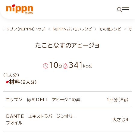
ニップン（NIPPN）トップ
NIPPNおいしいレシピ
その他レシピ
そ
たことなすのアヒージョ
10
341
分
kcal
（1人分）
材料
（2人分）
ニップン ほめDELI アヒージョの素
1回分（8g）
DANTE エキストラバージンオリー
大さじ4
ブオイル