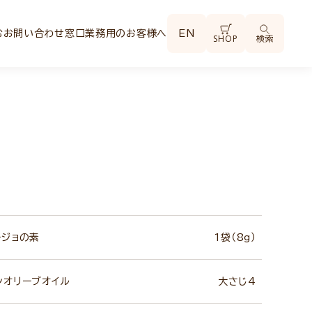
む
お問い合わせ窓口
業務用のお客様へ
EN
SHOP
検索
ージョの素
1袋（8g）
ンオリーブオイル
大さじ4