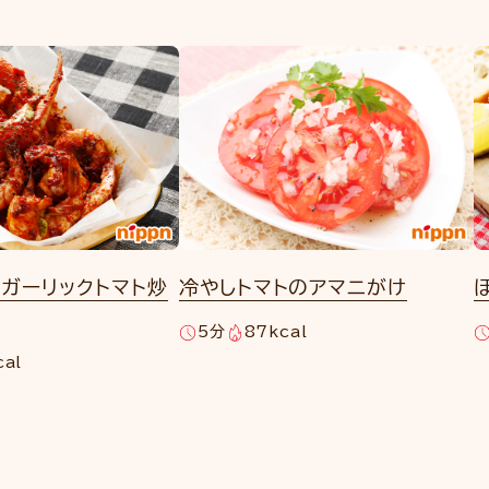
ガーリックトマト炒
冷やしトマトのアマニがけ
5分
87kcal
cal