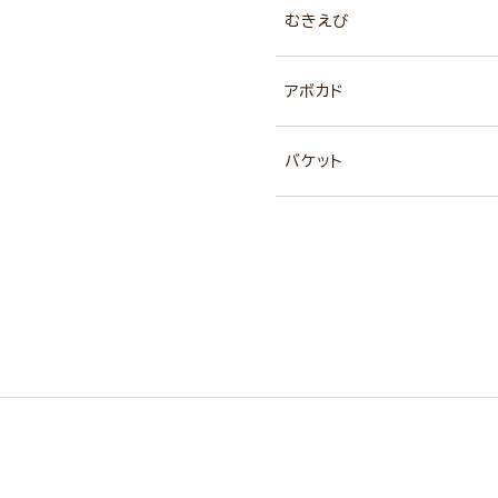
むきえび
アボカド
バケット