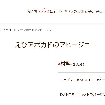
商品情報
レシピ
企業・IR・サステ
採用
知る学ぶ・楽し
その他
えびアボカドのアヒージョ
えびアボカドのアヒージョ
材料
（２人分）
ニップン ほめDELI アヒ
DANTE エキストラバージ