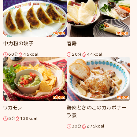
中力粉の餃子
春餅
60分
45kcal
20分
44kcal
ワカモレ
鶏肉ときのこのカルボナー
ラ煮
5分
138kcal
30分
275kcal