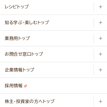
常温食品
レシピトップ
冷凍食品
商品から選ぶ
健康食品・他
知る学ぶ・楽しむトップ
料理から選ぶ
商品ブランド
知る学ぶ
作り方動画
新商品・リニューアル商品
業務用トップ
楽しむ
基本のレシピ
通販サイト一覧
商品カテゴリ
ふっくらパンをつくりましょう
みなさまのレシピはこちら
お問合せ窓口トップ
パンフレット一覧
小麦を育てよう
Q & A
ニップンの
アマニ 業務用サイト
キャンペーン
企業情報トップ
よくあるご質問
ソイルプロブランドサイト
ご挨拶
改善事例
ベジカフェブランドサイト
採用情報
会社概要
家庭用商品のお問合せ
事業紹介
業務用商品のお問合せ
株主・投資家の方へトップ
会社紹介ムービー