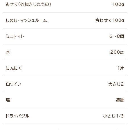
あさり（砂抜きしたもの）
100g
しめじ・マッシュルーム
合わせて100g
ミニトマト
6～8個
水
200㏄
にんにく
1片
白ワイン
大さじ2
塩
適量
ドライバジル
小さじ1/3