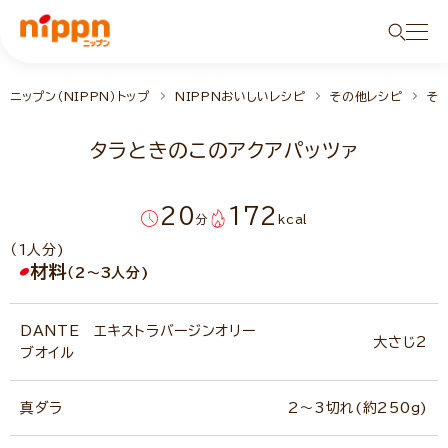
ニップン（NIPPN）トップ
NIPPNおいしいレシピ
その他レシピ
そ
タラときのこのアクアパッツァ
20
172
分
kcal
（1人分)
材料
（2～3人分)
DANTE エキストラバージンオリー
大さじ2
ブオイル
真ダラ
2～3切れ(約250g)