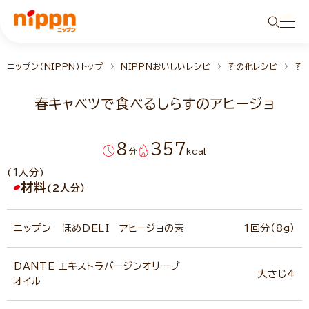
ニップン（NIPPN）トップ
NIPPNおいしいレシピ
その他レシピ
そ
春キャベツで食べるしらすのアヒージョ
8
357
分
kcal
(1人分)
材料
(2人分）
ニップン ほめDELI アヒージョの素
1回分（8g）
DANTE エキストラバージンオリーブ
大さじ4
オイル