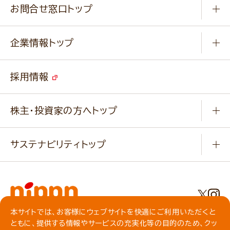
ふっくらパンをつくりましょう
みなさまのレシピはこちら
お問合せ窓口トップ
パンフレット一覧
小麦を育てよう
Q & A
ニップンの
アマニ 業務用サイト
キャンペーン
企業情報トップ
よくあるご質問
ソイルプロブランドサイト
ご挨拶
改善事例
ベジカフェブランドサイト
採用情報
会社概要
家庭用商品のお問合せ
事業紹介
業務用商品のお問合せ
株主・投資家の方へトップ
会社紹介ムービー
IRニュース
経営理念・経営方針・
行動規範・行動指針
サステナビリティトップ
わかる！ニップン
ニップンの歴史
ニップンのサステナビリティ
財務ハイライト
主要関係会社/海外現地法人
基本方針
IR情報
事業場・工場一覧
環境
IRライブラリ
本サイトでは、お客様にウェブサイトを快適にご利用いただくと
プライバシーポリシー
ともに、提供する情報やサービスの充実化等の目的のため、クッ
社会
株主総会・株式関連情報／社債・格付情報