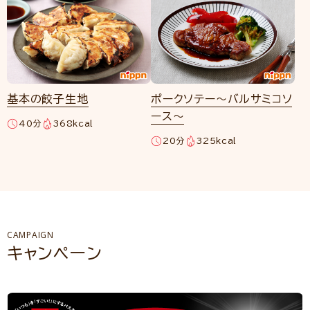
基本の餃子生地
ポークソテー～バルサミコソ
ース～
40分
368kcal
20分
325kcal
CAMPAIGN
キャンペーン