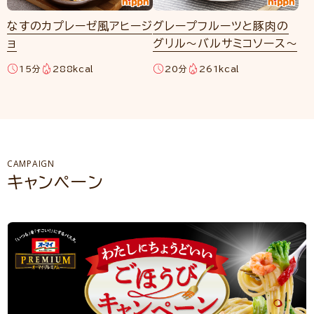
なすのカプレーゼ風アヒージ
グレープフルーツと豚肉の
ョ
グリル～バルサミコソース～
15分
288kcal
20分
261kcal
CAMPAIGN
キャンペーン