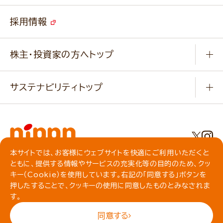
ソイルプロブランドサイト
ご挨拶
改善事例
ベジカフェブランドサイト
採用情報
会社概要
家庭用商品のお問合せ
事業紹介
業務用商品のお問合せ
株主・投資家の方へトップ
会社紹介ムービー
IRニュース
経営理念・経営方針・
行動規範・行動指針
サステナビリティトップ
わかる！ニップン
ニップンの歴史
ニップンのサステナビリティ
財務ハイライト
主要関係会社/海外現地法人
基本方針
IR情報
事業場・工場一覧
環境
IRライブラリ
本サイトでは、お客様にウェブサイトを快適にご利用いただくと
プライバシーポリシー
ともに、提供する情報やサービスの充実化等の目的のため、クッ
社会
株主総会・株式関連情報／社債・格付情報
クッキーポリシー
キー（Cookie）を使用しています。右記の「同意する」ボタンを
動作環境について
食育への取り組み
押したすることで、クッキーの使用に同意したものとみなされま
よくいただくご質問
ソーシャルメディアガイドライン
す。
サイトマップ
同意する