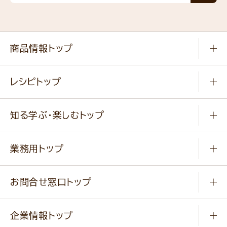
商品情報トップ
常温食品
レシピトップ
冷凍食品
商品から選ぶ
健康食品・他
知る学ぶ・楽しむトップ
料理から選ぶ
商品ブランド
知る学ぶ
作り方動画
新商品・リニューアル商品
業務用トップ
楽しむ
基本のレシピ
通販サイト一覧
商品カテゴリ
ふっくらパンをつくりましょう
みなさまのレシピはこちら
お問合せ窓口トップ
パンフレット一覧
小麦を育てよう
Q & A
ニップンの
アマニ 業務用サイト
キャンペーン
企業情報トップ
よくあるご質問