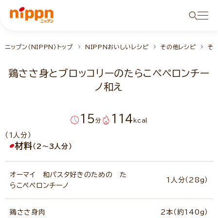
ニップン（NIPPN）トップ
NIPPNおいしいレシピ
その他レシピ
そ
鶏ささ身とブロッコリーのたらこペペロンチー
ノ和え
15
114
分
kcal
（1人分）
材料
（2～3人分）
オーマイ 和パスタ好きのための た
1人分（28g）
らこペペロンチーノ
鶏ささ身肉
2本（約140g）