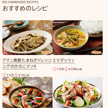
RECOMMENDED RECIPES
おすすめのレシピ
アマニ黒酢たまねぎドレッシ
エマダッツィ
ングのきのこマリネ
15分
433kcal
15分
31kcal