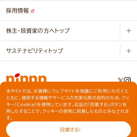
ご挨拶
改善事例
ベジカフェブランドサイト
採用情報
会社概要
家庭用商品のお問合せ
事業紹介
業務用商品のお問合せ
株主・投資家の方へトップ
会社紹介ムービー
IRニュース
経営理念・経営方針・
行動規範・行動指針
サステナビリティトップ
わかる！ニップン
ニップンの歴史
ニップンのサステナビリティ
財務ハイライト
主要関係会社/海外現地法人
基本方針
IR情報
事業場・工場一覧
環境
IRライブラリ
本サイトでは、お客様にウェブサイトを快適にご利用いただくと
プライバシーポリシー
ともに、提供する情報やサービスの充実化等の目的のため、クッ
社会
株主総会・株式関連情報／社債・格付情報
クッキーポリシー
キー（Cookie）を使用しています。右記の「同意する」ボタンを
動作環境について
食育への取り組み
よくいただくご質問
押したすることで、クッキーの使用に同意したものとみなされま
ソーシャルメディアガイドライン
す。
サイトマップ
同意する
© NIPPN CORPORATION All rights reserved.