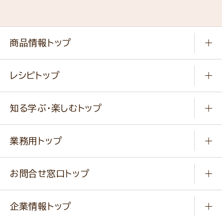
商品情報トップ
常温食品
レシピトップ
冷凍食品
商品から選ぶ
健康食品・他
知る学ぶ・楽しむトップ
料理から選ぶ
商品ブランド
知る学ぶ
作り方動画
新商品・リニューアル商品
業務用トップ
楽しむ
基本のレシピ
通販サイト一覧
商品カテゴリ
ふっくらパンをつくりましょう
みなさまのレシピはこちら
お問合せ窓口トップ
パンフレット一覧
小麦を育てよう
Q & A
ニップンの
アマニ 業務用サイト
キャンペーン
企業情報トップ
よくあるご質問
ソイルプロブランドサイト