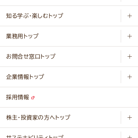
冷凍食品
商品から選ぶ
健康食品・他
知る学ぶ・楽しむトップ
料理から選ぶ
商品ブランド
知る学ぶ
作り方動画
新商品・リニューアル商品
業務用トップ
楽しむ
基本のレシピ
通販サイト一覧
商品カテゴリ
ふっくらパンをつくりましょう
みなさまのレシピはこちら
お問合せ窓口トップ
パンフレット一覧
小麦を育てよう
Q & A
ニップンの
アマニ 業務用サイト
キャンペーン
企業情報トップ
よくあるご質問
ソイルプロブランドサイト
ご挨拶
改善事例
ベジカフェブランドサイト
採用情報
会社概要
家庭用商品のお問合せ
事業紹介
業務用商品のお問合せ
株主・投資家の方へトップ
会社紹介ムービー
IRニュース
経営理念・経営方針・
行動規範・行動指針
サステナビリティトップ