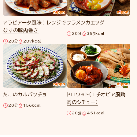
アラビアータ風味！レンジで
フラメンカエッグ
なすの豚肉巻き
20分
359kcal
20分
287kcal
たこのカルパッチョ
ドロワット（エチオピア風鶏
肉のシチュー）
20分
156kcal
20分
451kcal