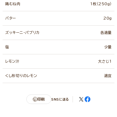
鶏むね肉
1枚（250g）
バター
20g
ズッキーニ・パプリカ
各適量
塩
少量
レモン汁
大さじ1
くし形切りのレモン
適宜
印刷
SNSに送る