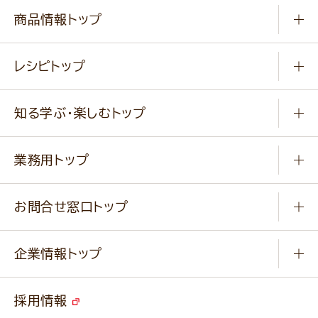
商品情報トップ
常温食品
レシピトップ
冷凍食品
商品から選ぶ
健康食品・他
知る学ぶ・楽しむトップ
料理から選ぶ
商品ブランド
知る学ぶ
作り方動画
新商品・リニューアル商品
業務用トップ
楽しむ
基本のレシピ
通販サイト一覧
商品カテゴリ
ふっくらパンをつくりましょう
みなさまのレシピはこちら
お問合せ窓口トップ
パンフレット一覧
小麦を育てよう
Q & A
ニップンの
アマニ 業務用サイト
キャンペーン
企業情報トップ
よくあるご質問
ソイルプロブランドサイト
ご挨拶
改善事例
ベジカフェブランドサイト
採用情報
会社概要
家庭用商品のお問合せ