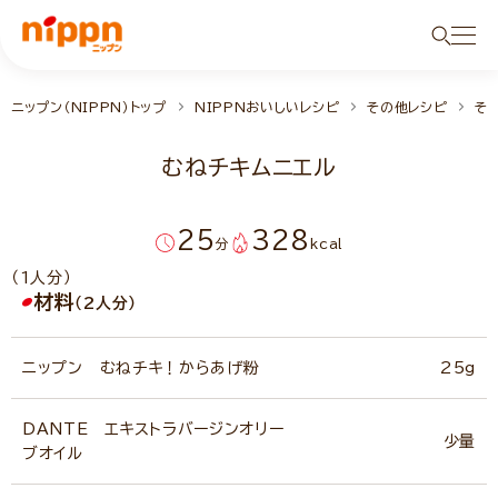
ニップン（NIPPN）トップ
NIPPNおいしいレシピ
その他レシピ
そ
むねチキムニエル
25
328
分
kcal
（1人分）
材料
（2人分）
ニップン むねチキ！からあげ粉
25g
DANTE エキストラバージンオリー
少量
ブオイル