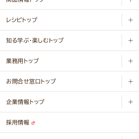
常温食品
レシピトップ
冷凍食品
商品から選ぶ
健康食品・他
知る学ぶ・楽しむトップ
料理から選ぶ
商品ブランド
知る学ぶ
作り方動画
新商品・リニューアル商品
業務用トップ
楽しむ
基本のレシピ
通販サイト一覧
商品カテゴリ
ふっくらパンをつくりましょう
みなさまのレシピはこちら
お問合せ窓口トップ
パンフレット一覧
小麦を育てよう
Q & A
ニップンの
アマニ 業務用サイト
キャンペーン
企業情報トップ
よくあるご質問
ソイルプロブランドサイト
ご挨拶
改善事例
ベジカフェブランドサイト
採用情報
会社概要
家庭用商品のお問合せ