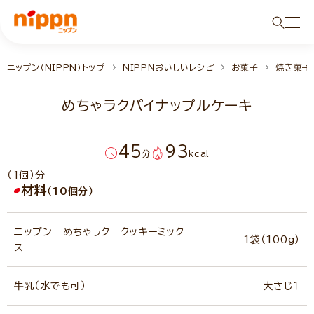
ニップン（NIPPN）トップ
NIPPNおいしいレシピ
お菓子
焼き菓子
めちゃラクパイナップルケーキ
45
93
分
kcal
（1個）分
材料
（10個分）
ニップン めちゃラク クッキーミック
1袋（100g）
ス
牛乳（水でも可）
大さじ１