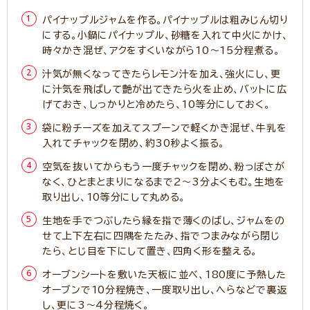
パイナップルジャムを作る。パイナップルは粗みじん切り
にする。小鍋にパイナップル、砂糖を入れて中火にかけ、
時々かき混ぜ、アクをすくいながら10～15分程煮る。
汁気が無くなってきたらレモン汁を加え、強火にし、更
に汁気を飛ばして艶が出てきたら火を止め、バットに広
げておき、しっかりと冷めたら、10等分にしておく。
袋に粉チーズを加えてスプーンで軽くかき混ぜ、牛乳を
入れてチャックを閉め、約30秒よく振る。
空気を抜いてからもう一度チャックを閉め、粉っぽさが
なく、ひとまとまりになるまで2～3分よくもむ。生地を
取り出し、10等分にして丸める。
生地を手でつぶしたら縁を指で薄くのばし、ジャムをの
せて上下左右に四隅をたたみ、指でつまみながら閉じ
たら、とじ目を下にして置き、四角く形を整える。
オーブンシートを敷いた天板に並べ、180度に予熱した
オーブンで10分程焼き、一度取り出し、へらなどで裏返
し、更に3～4分程焼く。