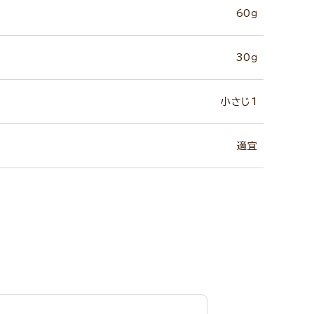
60ｇ
30ｇ
小さじ1
適宜