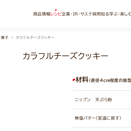
商品情報
レシピ
企業・IR・サステ
採用
知る学ぶ・楽し
き菓子
カラフルチーズクッキー
カラフルチーズクッキー
材料
（直径4ｃｍ程度の抜
ニップン 天ぷら粉
無塩バター（室温に戻す）