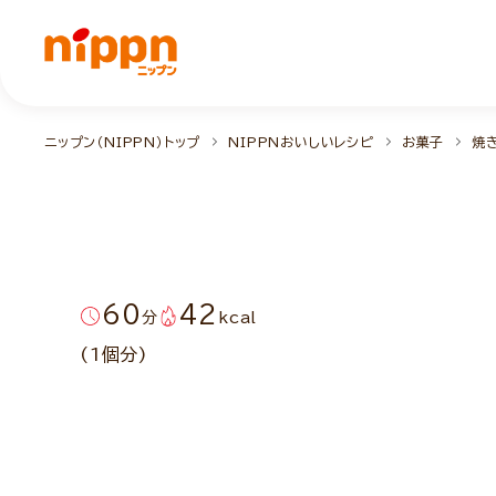
ニップン（NIPPN）トップ
NIPPNおいしいレシピ
お菓子
焼
60
42
分
kcal
(1個分)