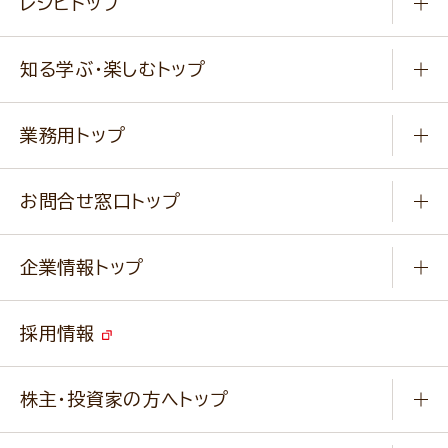
レシピトップ
冷凍食品
商品から選ぶ
健康食品・他
知る学ぶ・楽しむトップ
料理から選ぶ
商品ブランド
知る学ぶ
作り方動画
新商品・リニューアル商品
業務用トップ
楽しむ
基本のレシピ
通販サイト一覧
商品カテゴリ
ふっくらパンをつくりましょう
みなさまのレシピはこちら
お問合せ窓口トップ
パンフレット一覧
小麦を育てよう
Q & A
ニップンの
アマニ 業務用サイト
キャンペーン
企業情報トップ
よくあるご質問
ソイルプロブランドサイト
ご挨拶
改善事例
ベジカフェブランドサイト
採用情報
会社概要
家庭用商品のお問合せ
事業紹介
業務用商品のお問合せ
株主・投資家の方へトップ
会社紹介ムービー
IRニュース