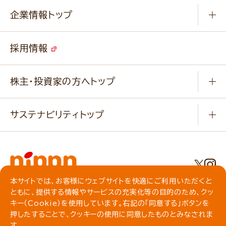
Q & A
ニップンの
アマニ 業務用サイト
キャンペーン
企業情報トップ
よくあるご質問
ソイルプロブランドサイト
ご挨拶
改善事例
ベジカフェブランドサイト
採用情報
会社概要
家庭用商品のお問合せ
事業紹介
業務用商品のお問合せ
株主・投資家の方へトップ
会社紹介ムービー
IRニュース
経営理念・経営方針・
行動規範・行動指針
サステナビリティトップ
わかる！ニップン
ニップンの歴史
ニップンのサステナビリティ
財務ハイライト
主要関係会社/海外現地法人
基本方針
IR情報
事業場・工場一覧
環境
IRライブラリ
本サイトでは、お客様にウェブサイトを快適にご利用いただくと
プライバシーポリシー
ともに、提供する情報やサービスの充実化等の目的のため、クッ
社会
株主総会・株式関連情報／社債・格付情報
クッキーポリシー
キー（Cookie）を使用しています。右記の「同意する」ボタンを
動作環境について
食育への取り組み
押したすることで、クッキーの使用に同意したものとみなされま
よくいただくご質問
ソーシャルメディアガイドライン
す。