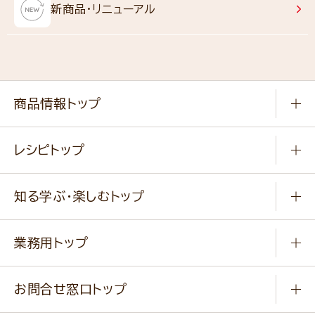
新商品・リニューアル
商品情報トップ
常温食品
レシピトップ
冷凍食品
商品から選ぶ
健康食品・他
知る学ぶ・楽しむトップ
料理から選ぶ
商品ブランド
知る学ぶ
作り方動画
新商品・リニューアル商品
業務用トップ
楽しむ
基本のレシピ
通販サイト一覧
商品カテゴリ
ふっくらパンをつくりましょう
みなさまのレシピはこちら
お問合せ窓口トップ
パンフレット一覧
小麦を育てよう