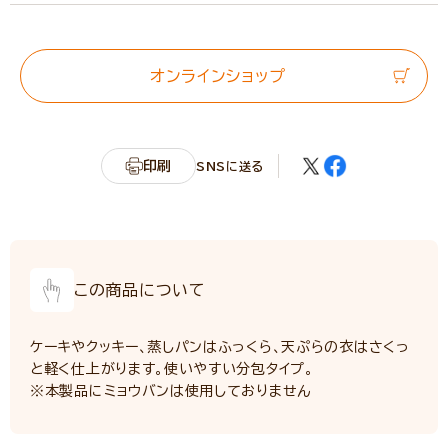
エネルギー
16.9kcal
たんぱく質
0.0g
脂質
0.06g
オンラインショップ
炭水化物
4.8g
食塩相当量
2.3g
印刷
SNSに送る
この商品について
ケーキやクッキー、蒸しパンはふっくら、天ぷらの衣はさくっ
と軽く仕上がります。使いやすい分包タイプ。
※本製品にミョウバンは使用しておりません