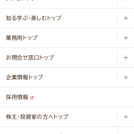
冷凍食品
商品から選ぶ
健康食品・他
知る学ぶ・楽しむトップ
料理から選ぶ
商品ブランド
知る学ぶ
作り方動画
新商品・リニューアル商品
業務用トップ
楽しむ
基本のレシピ
通販サイト一覧
商品カテゴリ
ふっくらパンをつくりましょう
みなさまのレシピはこちら
お問合せ窓口トップ
パンフレット一覧
小麦を育てよう
Q & A
ニップンの
アマニ 業務用サイト
キャンペーン
企業情報トップ
よくあるご質問
ソイルプロブランドサイト
ご挨拶
改善事例
ベジカフェブランドサイト
採用情報
会社概要
家庭用商品のお問合せ
事業紹介
業務用商品のお問合せ
株主・投資家の方へトップ
会社紹介ムービー
IRニュース