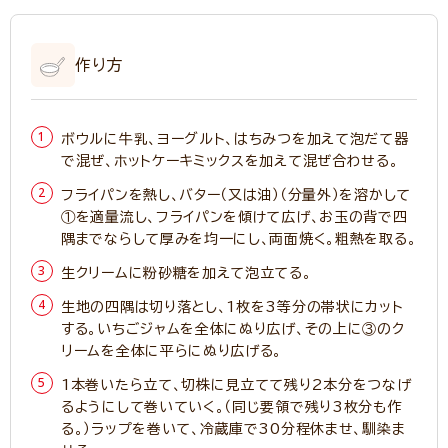
作り方
ボウルに牛乳、ヨーグルト、はちみつを加えて泡だて器
で混ぜ、ホットケーキミックスを加えて混ぜ合わせる。
フライパンを熱し、バター（又は油）（分量外）を溶かして
①を適量流し、フライパンを傾けて広げ、お玉の背で四
隅までならして厚みを均一にし、両面焼く。粗熱を取る。
生クリームに粉砂糖を加えて泡立てる。
生地の四隅は切り落とし、1枚を3等分の帯状にカット
する。いちごジャムを全体にぬり広げ、その上に③のク
リームを全体に平らにぬり広げる。
1本巻いたら立て、切株に見立てて残り2本分をつなげ
るようにして巻いていく。（同じ要領で残り3枚分も作
る。）ラップを巻いて、冷蔵庫で30分程休ませ、馴染ま