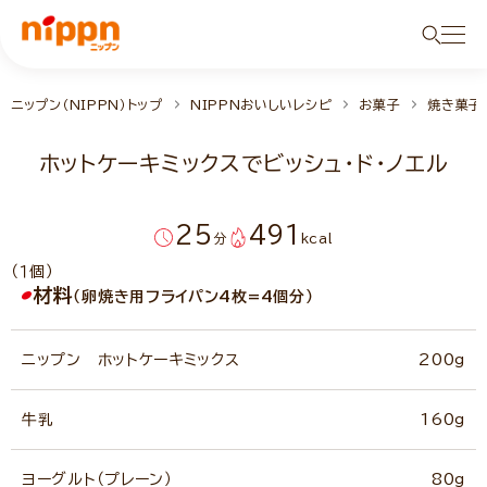
ニップン（NIPPN）トップ
NIPPNおいしいレシピ
お菓子
焼き菓子
ホットケーキミックスでビッシュ・ド・ノエル
25
491
分
kcal
（１個）
材料
（卵焼き用フライパン4枚=4個分）
ニップン ホットケーキミックス
200g
牛乳
160g
ヨーグルト（プレーン）
80g