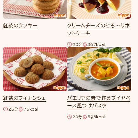
紅茶のクッキー
クリームチーズのとろ～りホ
ットケーキ
20分
367kcal
紅茶のフィナンシェ
パエリアの素で作るブイヤベ
ース風つけパスタ
25分
75kcal
20分
593kcal