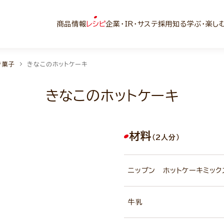
商品情報
レシピ
企業・IR・サステ
採用
知る学ぶ・楽し
き菓子
きなこのホットケーキ
きなこのホットケーキ
材料
（2人分）
ニップン ホットケーキミック
牛乳