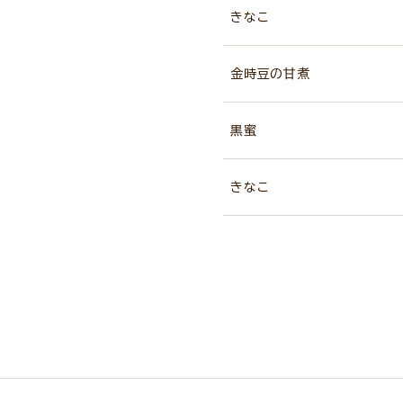
きなこ
金時豆の甘煮
黒蜜
きなこ