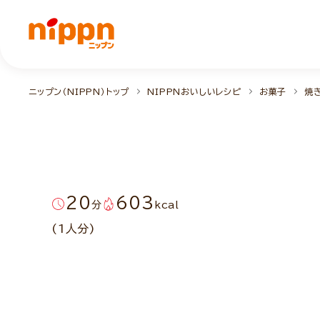
ニップン（NIPPN）トップ
NIPPNおいしいレシピ
お菓子
焼
20
603
分
kcal
(1人分)