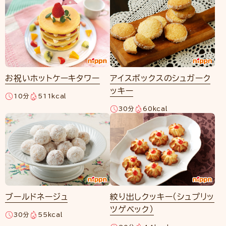
お祝いホットケーキタワー
アイスボックスのシュガーク
ッキー
10分
511kcal
30分
60kcal
ブールドネージュ
絞り出しクッキー（シュプリッ
ツゲベック）
30分
55kcal