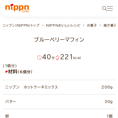
ニップン（NIPPN）トップ
NIPPNおいしいレシピ
お菓子
焼き菓子
ブルーベリーマフィン
40
221
分
kcal
(1個分)
材料
（6個分）
ニップン ホットケーキミックス
200ｇ
バター
30ｇ
卵
1個