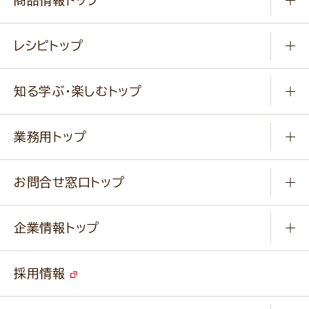
常温食品
レシピトップ
冷凍食品
商品から選ぶ
健康食品・他
知る学ぶ・楽しむトップ
料理から選ぶ
商品ブランド
知る学ぶ
作り方動画
新商品・リニューアル商品
業務用トップ
楽しむ
基本のレシピ
通販サイト一覧
商品カテゴリ
ふっくらパンをつくりましょう
みなさまのレシピはこちら
お問合せ窓口トップ
パンフレット一覧
小麦を育てよう
Q & A
ニップンの
アマニ 業務用サイト
キャンペーン
企業情報トップ
よくあるご質問
ソイルプロブランドサイト
ご挨拶
改善事例
ベジカフェブランドサイト
採用情報
会社概要
家庭用商品のお問合せ