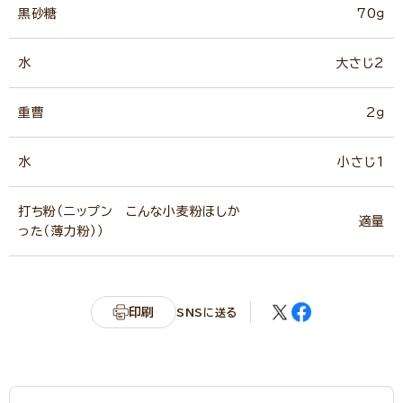
黒砂糖
70ｇ
水
大さじ2
重曹
2ｇ
水
小さじ1
打ち粉（ニップン こんな小麦粉ほしか
適量
った（薄力粉））
印刷
SNSに送る