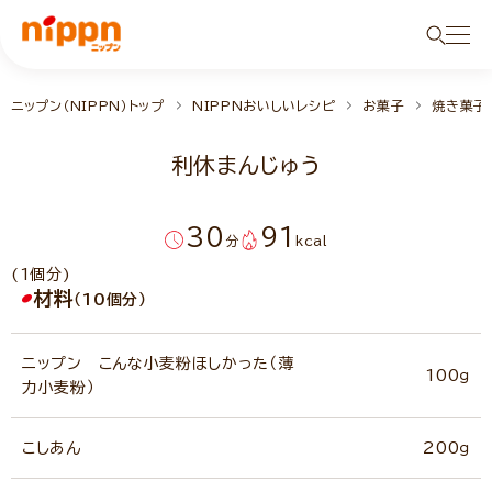
ニップン（NIPPN）トップ
NIPPNおいしいレシピ
お菓子
焼き菓子
利休まんじゅう
30
91
分
kcal
(1個分)
材料
（10個分）
ニップン こんな小麦粉ほしかった（薄
100ｇ
力小麦粉）
こしあん
200ｇ