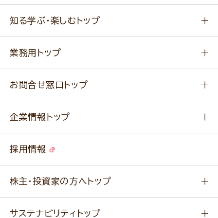
商品から選ぶ
健康食品・他
知る学ぶ・楽しむトップ
料理から選ぶ
商品ブランド
知る学ぶ
作り方動画
新商品・リニューアル商品
業務用トップ
楽しむ
基本のレシピ
通販サイト一覧
商品カテゴリ
ふっくらパンをつくりましょう
みなさまのレシピはこちら
お問合せ窓口トップ
パンフレット一覧
小麦を育てよう
Q & A
ニップンの
アマニ 業務用サイト
キャンペーン
企業情報トップ
よくあるご質問
ソイルプロブランドサイト
ご挨拶
改善事例
ベジカフェブランドサイト
採用情報
会社概要
家庭用商品のお問合せ
事業紹介
業務用商品のお問合せ
株主・投資家の方へトップ
会社紹介ムービー
IRニュース
経営理念・経営方針・
行動規範・行動指針
サステナビリティトップ