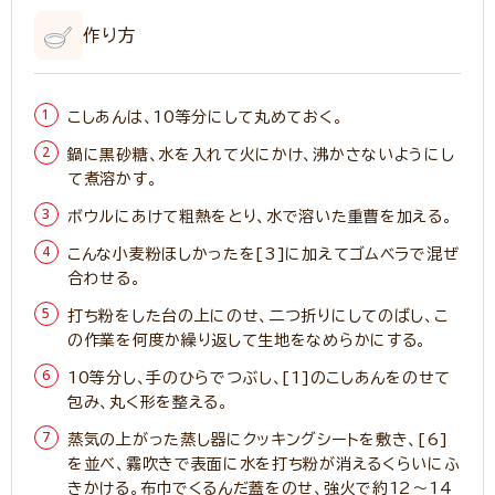
作り方
こしあんは、10等分にして丸めておく。
鍋に黒砂糖、水を入れて火にかけ、沸かさないようにし
て煮溶かす。
ボウルにあけて粗熱をとり、水で溶いた重曹を加える。
こんな小麦粉ほしかったを[3]に加えてゴムベラで混ぜ
合わせる。
打ち粉をした台の上にのせ、二つ折りにしてのばし、こ
の作業を何度か繰り返して生地をなめらかにする。
10等分し、手のひらでつぶし、[1]のこしあんをのせて
包み、丸く形を整える。
蒸気の上がった蒸し器にクッキングシートを敷き、[6]
を並べ、霧吹きで表面に水を打ち粉が消えるくらいにふ
きかける。布巾でくるんだ蓋をのせ、強火で約12～14