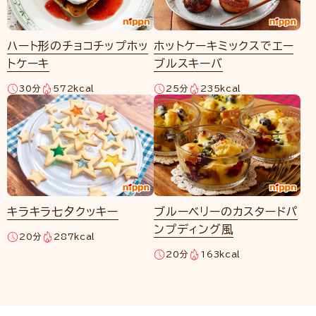
ハート形のチョコチップホッ
ホットケーキミックスでエー
トケーキ
ブルスキーバ
30分
572kcal
25分
235kcal
キラキラ七夕クッキー
ブルーベリーのカスタードパ
ンプディング風
20分
287kcal
20分
163kcal