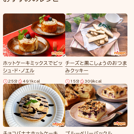
ホットケーキミックスでビッ
チーズと黒こしょうのおつま
シュ・ド・ノエル
みクッキー
25分
491kcal
15分
309kcal
チョコバナナホットケーキ
ブルーベリーバックル