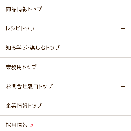
商品情報トップ
常温食品
レシピトップ
冷凍食品
商品から選ぶ
健康食品・他
知る学ぶ・楽しむトップ
料理から選ぶ
商品ブランド
知る学ぶ
作り方動画
新商品・リニューアル商品
業務用トップ
楽しむ
基本のレシピ
通販サイト一覧
商品カテゴリ
ふっくらパンをつくりましょう
みなさまのレシピはこちら
お問合せ窓口トップ
パンフレット一覧
小麦を育てよう
Q & A
ニップンの
アマニ 業務用サイト
キャンペーン
企業情報トップ
よくあるご質問
ソイルプロブランドサイト
ご挨拶
改善事例
ベジカフェブランドサイト
採用情報
会社概要