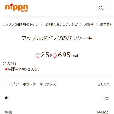
ニップン（NIPPN）トップ
NIPPNおいしいレシピ
お菓子
焼き菓子
アップルボビングのパンケーキ
25
695
分
kcal
(1人分)
材料
（4枚・2人分）
ニップン ホットケーキミックス
200g
卵
1個
牛乳
140cc