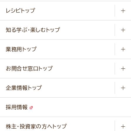
常温食品
レシピトップ
冷凍食品
商品から選ぶ
健康食品・他
知る学ぶ・楽しむトップ
料理から選ぶ
商品ブランド
知る学ぶ
作り方動画
新商品・リニューアル商品
業務用トップ
楽しむ
基本のレシピ
通販サイト一覧
商品カテゴリ
ふっくらパンをつくりましょう
みなさまのレシピはこちら
お問合せ窓口トップ
パンフレット一覧
小麦を育てよう
Q & A
ニップンの
アマニ 業務用サイト
キャンペーン
企業情報トップ
よくあるご質問
ソイルプロブランドサイト
ご挨拶
改善事例
ベジカフェブランドサイト
採用情報
会社概要
家庭用商品のお問合せ
事業紹介
業務用商品のお問合せ
株主・投資家の方へトップ