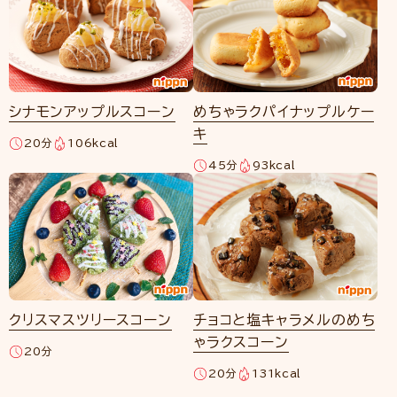
シナモンアップルスコーン
めちゃラクパイナップルケー
キ
20分
106kcal
45分
93kcal
クリスマスツリースコーン
チョコと塩キャラメルのめち
ゃラクスコーン
20分
20分
131kcal