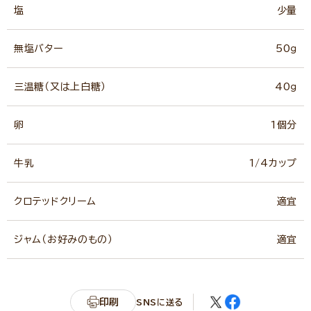
塩
少量
無塩バター
50ｇ
三温糖（又は上白糖）
40ｇ
卵
1個分
牛乳
1/4カップ
クロテッドクリーム
適宜
ジャム（お好みのもの）
適宜
印刷
SNSに送る