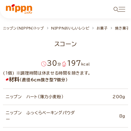
ニップン（NIPPN）トップ
NIPPNおいしいレシピ
お菓子
焼き菓子
スコーン
30
197
分
kcal
(1個) ※調理時間は休ませる時間を除きます。
材料
（直径6ｃｍ抜き型7個分）
ニップン ハート（薄力小麦粉）
200ｇ
ニップン ふっくらベーキングパウダ
8ｇ
ー