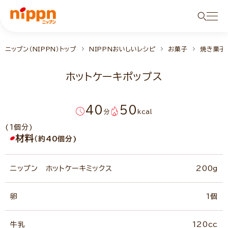
ニップン（NIPPN）トップ
NIPPNおいしいレシピ
お菓子
焼き菓子
ホットケーキポップス
40
50
分
kcal
(1個分)
材料
（約40個分)
ニップン ホットケーキミックス
200g
卵
1個
牛乳
120cc