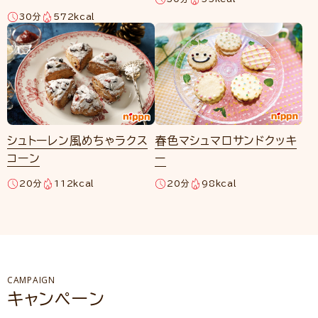
30分
572kcal
シュトーレン風めちゃラクス
春色マシュマロサンドクッキ
コーン
ー
20分
112kcal
20分
98kcal
CAMPAIGN
キャンペーン