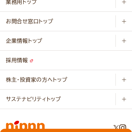
業務用トップ
楽しむ
基本のレシピ
通販サイト一覧
商品カテゴリ
ふっくらパンをつくりましょう
みなさまのレシピはこちら
お問合せ窓口トップ
パンフレット一覧
小麦を育てよう
Q & A
ニップンの
アマニ 業務用サイト
キャンペーン
企業情報トップ
よくあるご質問
ソイルプロブランドサイト
ご挨拶
改善事例
ベジカフェブランドサイト
採用情報
会社概要
家庭用商品のお問合せ
事業紹介
業務用商品のお問合せ
株主・投資家の方へトップ
会社紹介ムービー
IRニュース
経営理念・経営方針・
行動規範・行動指針
サステナビリティトップ
わかる！ニップン
ニップンの歴史
ニップンのサステナビリティ
財務ハイライト
主要関係会社/海外現地法人
基本方針
IR情報
事業場・工場一覧