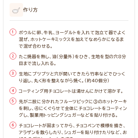
作り方
ボウルに卵、牛乳、ヨーグルトを入れて泡立て器でよく
混ぜ、ホットケーキミックスを加えてなめらかになるま
で混ぜ合わせる。
たこ焼器を熱し、油（分量外）をひき、生地を型の穴8分
目まで流し入れる。
生地にプツプツと穴が開いてきたら竹串などでひっく
り返し、丸く形を整えながら焼く。（約40個分）
コーティング用チョコレートは湯せんにかけて溶かす。
先が二股に分かれたフルーツピックに③のホットケーキ
を刺し、④にくぐらせて全体にチョコレートをコーティン
グし、製菓用トッピングシュガーなどを貼り付ける。
チョコレートが固まってから、チョコペンで模様を描き、
アラザンを散らしたり、シュガーを貼り付けたりなど、お