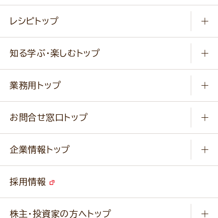
常温食品
レシピトップ
冷凍食品
商品から選ぶ
健康食品・他
知る学ぶ・楽しむトップ
料理から選ぶ
商品ブランド
知る学ぶ
作り方動画
新商品・リニューアル商品
業務用トップ
楽しむ
基本のレシピ
通販サイト一覧
商品カテゴリ
ふっくらパンをつくりましょう
みなさまのレシピはこちら
お問合せ窓口トップ
パンフレット一覧
小麦を育てよう
Q & A
ニップンの
アマニ 業務用サイト
キャンペーン
企業情報トップ
よくあるご質問
ソイルプロブランドサイト
ご挨拶
改善事例
ベジカフェブランドサイト
採用情報
会社概要
家庭用商品のお問合せ
事業紹介
業務用商品のお問合せ
株主・投資家の方へトップ