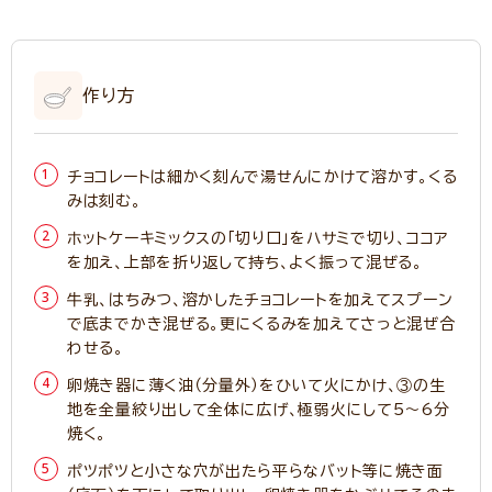
作り方
チョコレートは細かく刻んで湯せんにかけて溶かす。くる
みは刻む。
ホットケーキミックスの「切り口」をハサミで切り、ココア
を加え、上部を折り返して持ち、よく振って混ぜる。
牛乳、はちみつ、溶かしたチョコレートを加えてスプーン
で底までかき混ぜる。更にくるみを加えてさっと混ぜ合
わせる。
卵焼き器に薄く油（分量外）をひいて火にかけ、③の生
地を全量絞り出して全体に広げ、極弱火にして5～6分
焼く。
ポツポツと小さな穴が出たら平らなバット等に焼き面