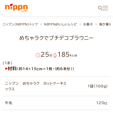
ニップン（NIPPN）トップ
NIPPNおいしいレシピ
お菓子
焼き菓子
めちゃラクでプチデコブラウニー
25
185
分
kcal
(1本）
材料
（約14×15ｃｍ＝1枚・（約6本分））
ニップン めちゃラク ホットケーキミ
1袋（100g）
ックス
牛乳
120㏄