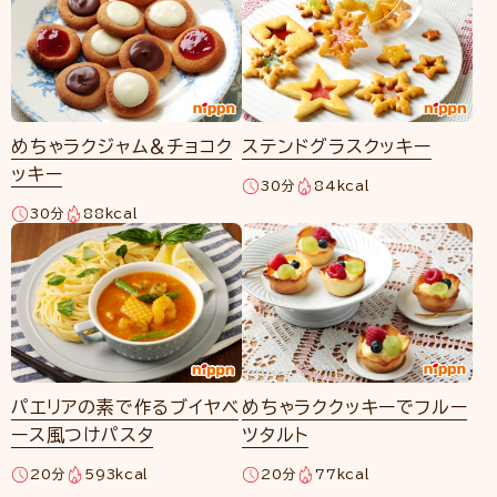
めちゃラクジャム＆チョコク
ステンドグラスクッキー
ッキー
30分
84kcal
30分
88kcal
パエリアの素で作るブイヤベ
めちゃラククッキーでフルー
ース風つけパスタ
ツタルト
20分
593kcal
20分
77kcal