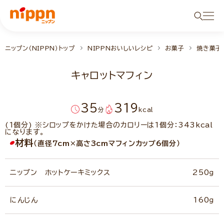
ニップン（NIPPN）トップ
NIPPNおいしいレシピ
お菓子
焼き菓子
キャロットマフィン
35
319
分
kcal
(1個分) ※シロップをかけた場合のカロリーは1個分：343kcal
になります。
材料
（直径7cm×高さ3cmマフィンカップ6個分）
ニップン ホットケーキミックス
250ｇ
にんじん
160ｇ