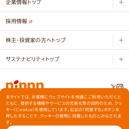
キャンペーン
企業情報トップ
よくあるご質問
ソイルプロブランドサイト
ご挨拶
改善事例
ベジカフェブランドサイト
採用情報
会社概要
家庭用商品のお問合せ
事業紹介
業務用商品のお問合せ
株主・投資家の方へトップ
会社紹介ムービー
IRニュース
経営理念・経営方針・
行動規範・行動指針
サステナビリティトップ
わかる！ニップン
ニップンの歴史
ニップンのサステナビリティ
財務ハイライト
主要関係会社/海外現地法人
基本方針
IR情報
事業場・工場一覧
環境
IRライブラリ
本サイトでは、お客様にウェブサイトを快適にご利用いただくと
プライバシーポリシー
ともに、提供する情報やサービスの充実化等の目的のため、クッ
社会
株主総会・株式関連情報／社債・格付情報
クッキーポリシー
キー（Cookie）を使用しています。右記の「同意する」ボタンを
動作環境について
食育への取り組み
よくいただくご質問
押したすることで、クッキーの使用に同意したものとみなされま
ソーシャルメディアガイドライン
す。
サイトマップ