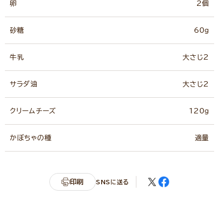
卵
2個
砂糖
60ｇ
牛乳
大さじ2
サラダ油
大さじ2
クリームチーズ
120ｇ
かぼちゃの種
適量
印刷
SNSに送る