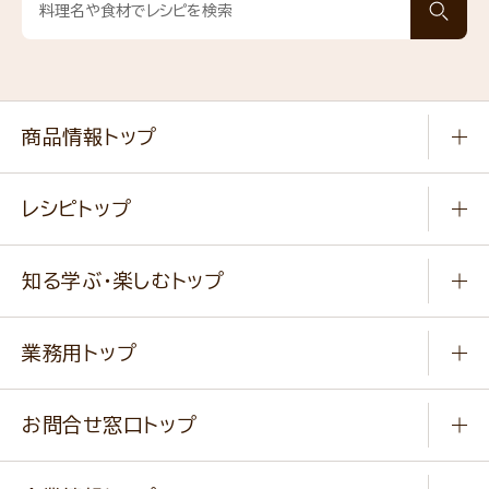
商品情報トップ
常温食品
レシピトップ
冷凍食品
商品から選ぶ
健康食品・他
知る学ぶ・楽しむトップ
料理から選ぶ
商品ブランド
知る学ぶ
作り方動画
新商品・リニューアル商品
業務用トップ
楽しむ
基本のレシピ
通販サイト一覧
商品カテゴリ
ふっくらパンをつくりましょう
みなさまのレシピはこちら
お問合せ窓口トップ
パンフレット一覧
小麦を育てよう
Q & A
ニップンの
アマニ 業務用サイト