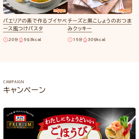
パエリアの素で作るブイヤベ
チーズと黒こしょうのおつま
ース風つけパスタ
みクッキー
20分
593kcal
15分
309kcal
CAMPAIGN
キャンペーン