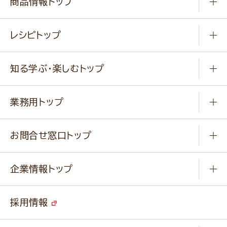
商品情報トップ
常温食品
レシピトップ
冷凍食品
商品から選ぶ
健康食品・他
知る学ぶ・楽しむトップ
料理から選ぶ
商品ブランド
知る学ぶ
作り方動画
新商品・リニューアル商品
業務用トップ
楽しむ
基本のレシピ
通販サイト一覧
商品カテゴリ
ふっくらパンをつくりましょう
みなさまのレシピはこちら
お問合せ窓口トップ
パンフレット一覧
小麦を育てよう
Q & A
ニップンの
アマニ 業務用サイト
キャンペーン
企業情報トップ
よくあるご質問
ソイルプロブランドサイト
ご挨拶
改善事例
ベジカフェブランドサイト
採用情報
会社概要
家庭用商品のお問合せ