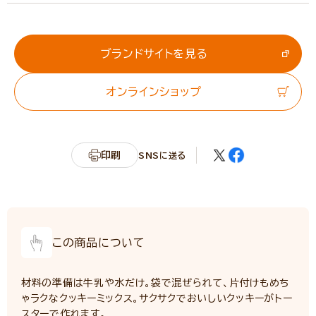
エネルギー
483kcal
たんぱく質
5.6g
脂質
22.2g
ブランドサイトを見る
炭水化物
65.1g
オンラインショップ
カリウム
113mg
リン
82mg
食塩相当量
0.4g
印刷
SNSに送る
サンプル品分析による推定値
この商品について
材料の準備は牛乳や水だけ。袋で混ぜられて、片付けもめち
ゃラクなクッキーミックス。サクサクでおいしいクッキーがトー
スターで作れます。