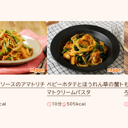
ソースのアマトリチ
ベビーホタテとほうれん草の蟹ト
マトクリームパスタ
cal
10分
505kcal