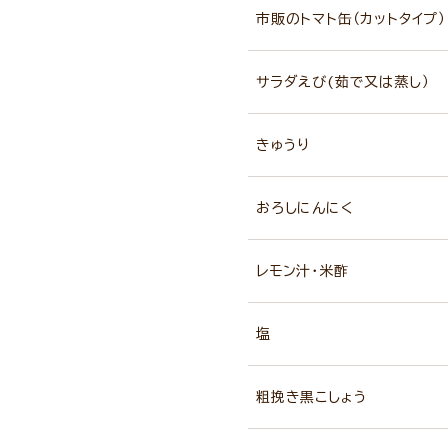
市販のトマト缶（カットタイプ）
サラダえび(茹で又は蒸し）
きゅうり
おろしにんにく
レモン汁・米酢
塩
粗挽き黒こしょう