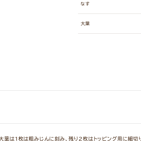
なす
大葉
大葉は1枚は粗みじんに刻み、残り2枚はトッピング用に細切