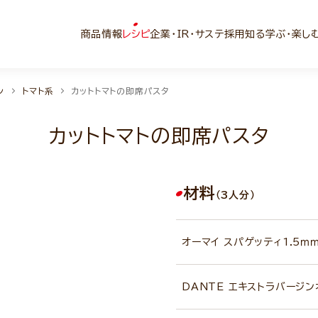
商品情報
レシピ
企業・IR・サステ
採用
知る学ぶ・楽し
ン
トマト系
カットトマトの即席パスタ
カットトマトの即席パスタ
材料
（3人分）
オーマイ スパゲッティ1.5ｍ
DANTE エキストラバージ