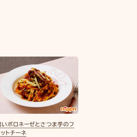
濃いボロネーゼとさつま芋のフ
ェットチーネ