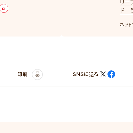
リー
ド 5
ネット
印刷
SNSに送る