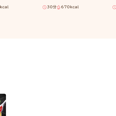
kcal
30分
670kcal