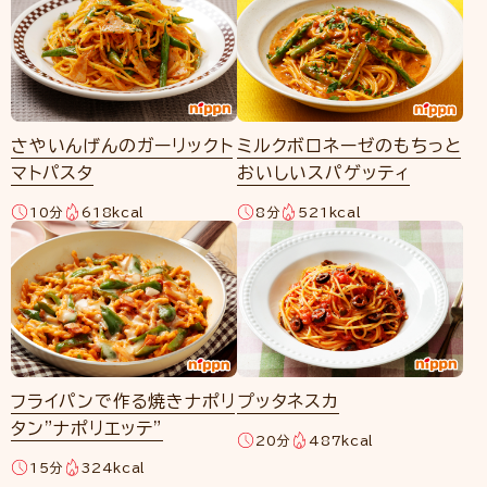
さやいんげんのガーリックト
ミルクボロネーゼのもちっと
マトパスタ
おいしいスパゲッティ
10分
618kcal
8分
521kcal
フライパンで作る焼きナポリ
プッタネスカ
タン”ナポリエッテ”
20分
487kcal
15分
324kcal