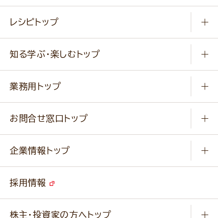
常温食品
レシピトップ
冷凍食品
商品から選ぶ
健康食品・他
知る学ぶ・楽しむトップ
料理から選ぶ
商品ブランド
知る学ぶ
作り方動画
新商品・リニューアル商品
業務用トップ
楽しむ
基本のレシピ
通販サイト一覧
商品カテゴリ
ふっくらパンをつくりましょう
みなさまのレシピはこちら
お問合せ窓口トップ
パンフレット一覧
小麦を育てよう
Q & A
ニップンの
アマニ 業務用サイト
キャンペーン
企業情報トップ
よくあるご質問
ソイルプロブランドサイト
ご挨拶
改善事例
ベジカフェブランドサイト
採用情報
会社概要
家庭用商品のお問合せ
事業紹介
業務用商品のお問合せ
株主・投資家の方へトップ