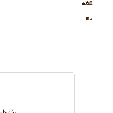
各適量
適宜
りにする。