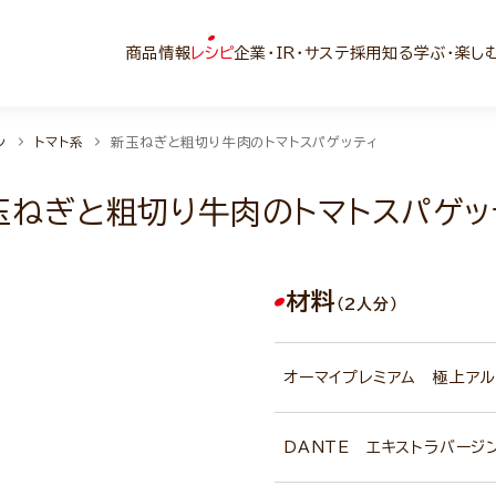
商品情報
レシピ
企業・IR・サステ
採用
知る学ぶ・楽し
ン
トマト系
新玉ねぎと粗切り牛肉のトマトスパゲッティ
玉ねぎと粗切り牛肉のトマトスパゲッ
材料
（2人分）
オーマイプレミアム 極上アル
DANTE エキストラバージ