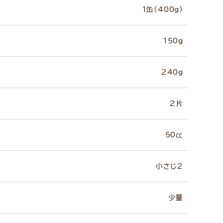
1缶（400g）
150g
240g
2片
50㏄
小さじ2
少量