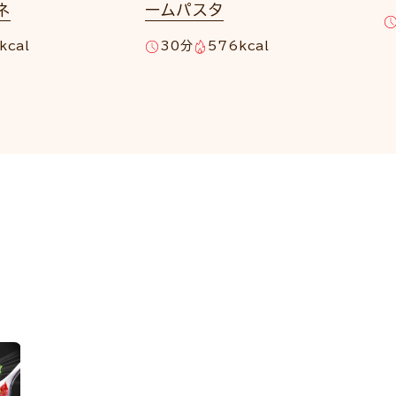
ネ
ームパスタ
kcal
30分
576kcal