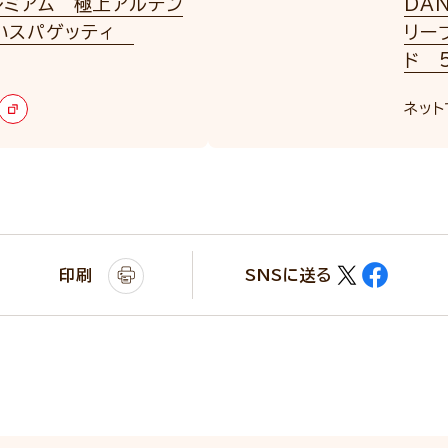
レミアム 極上アルデン
DA
いスパゲッティ
リー
ド 5
ネット
印刷
SNSに送る