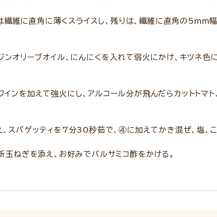
ｇ）は繊維に直角に薄くスライスし、残りは、繊維に直角の5ｍｍ
ジンオリーブオイル、にんにくを入れて弱火にかけ、キツネ色
インを加えて強火にし、アルコール分が飛んだらカットトマト
、スパゲッティを7分30秒茹で、④に加えてかき混ぜ、塩、こ
新玉ねぎを添え、お好みでバルサミコ酢をかける。