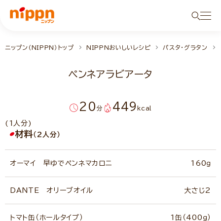
ニップン（NIPPN）トップ
NIPPNおいしいレシピ
パスタ・グラタン
ペンネアラビアータ
20
449
分
kcal
(1人分)
材料
（2人分）
オーマイ 早ゆでペンネマカロニ
160ｇ
DANTE オリーブオイル
大さじ2
トマト缶（ホールタイプ）
1缶（400ｇ）