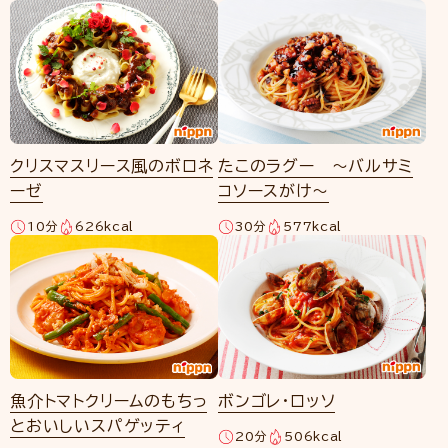
クリスマスリース風のボロネ
たこのラグー ～バルサミ
ーゼ
コソースがけ～
10分
626kcal
30分
577kcal
魚介トマトクリームのもちっ
ボンゴレ・ロッソ
とおいしいスパゲッティ
20分
506kcal