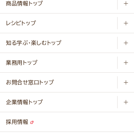
商品情報トップ
常温食品
レシピトップ
冷凍食品
商品から選ぶ
健康食品・他
知る学ぶ・楽しむトップ
料理から選ぶ
商品ブランド
知る学ぶ
作り方動画
新商品・リニューアル商品
業務用トップ
楽しむ
基本のレシピ
通販サイト一覧
商品カテゴリ
ふっくらパンをつくりましょう
みなさまのレシピはこちら
お問合せ窓口トップ
パンフレット一覧
小麦を育てよう
Q & A
ニップンの
アマニ 業務用サイト
キャンペーン
企業情報トップ
よくあるご質問
ソイルプロブランドサイト
ご挨拶
改善事例
ベジカフェブランドサイト
採用情報
会社概要
家庭用商品のお問合せ