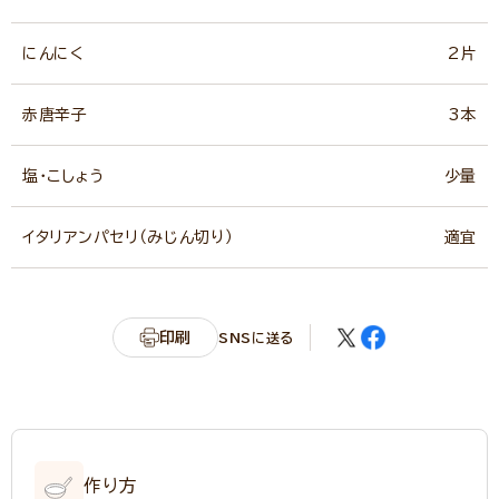
にんにく
2片
赤唐辛子
3本
塩・こしょう
少量
イタリアンパセリ（みじん切り）
適宜
印刷
SNSに送る
作り方