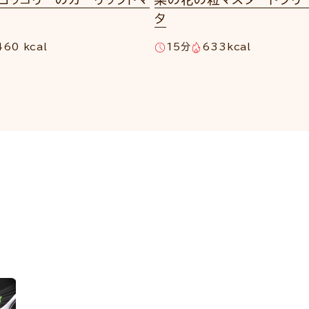
タ
460 kcal
15分
633kcal