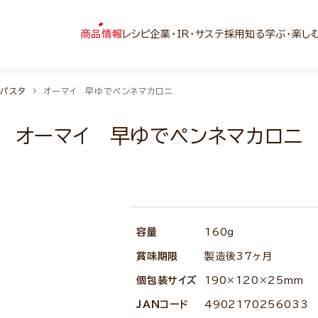
商品情報
レシピ
企業・IR・サステ
採用
知る学ぶ・楽し
トパスタ
オーマイ 早ゆでペンネマカロニ
オーマイ 早ゆでペンネマカロニ
容量
160g
賞味期限
製造後37ヶ月
個包装サイズ
190×120×25mm
JANコード
4902170256033