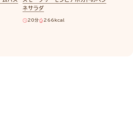
ネサラダ
20分
266kcal