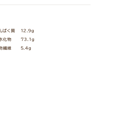
んぱく質
12.9g
水化物
73.1g
物繊維
5.4g