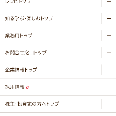
レシピトップ
冷凍食品
商品から選ぶ
健康食品・他
知る学ぶ・楽しむトップ
料理から選ぶ
商品ブランド
知る学ぶ
作り方動画
新商品・リニューアル商品
業務用トップ
楽しむ
基本のレシピ
通販サイト一覧
商品カテゴリ
ふっくらパンをつくりましょう
みなさまのレシピはこちら
お問合せ窓口トップ
パンフレット一覧
小麦を育てよう
Q & A
ニップンの
アマニ 業務用サイト
キャンペーン
企業情報トップ
よくあるご質問
ソイルプロブランドサイト
ご挨拶
改善事例
ベジカフェブランドサイト
採用情報
会社概要
家庭用商品のお問合せ
事業紹介
業務用商品のお問合せ
株主・投資家の方へトップ
会社紹介ムービー