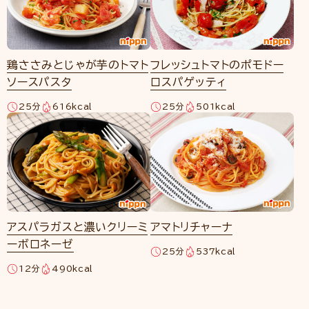
鶏ささみとじゃが芋のトマト
フレッシュトマトのポモドー
ソースパスタ
ロスパゲッティ
25分
616kcal
25分
501kcal
アスパラガスと濃いクリーミ
アマトリチャーナ
ーボロネーゼ
25分
537kcal
12分
490kcal