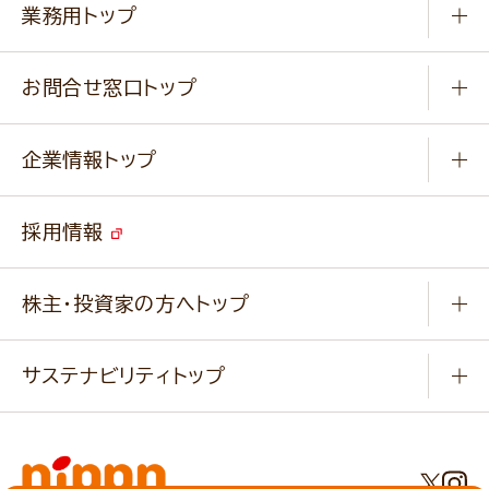
作り方動画
新商品・リニューアル商品
業務用トップ
楽しむ
基本のレシピ
通販サイト一覧
商品カテゴリ
ふっくらパンをつくりましょう
みなさまのレシピはこちら
お問合せ窓口トップ
パンフレット一覧
小麦を育てよう
Q & A
ニップンの
アマニ 業務用サイト
キャンペーン
企業情報トップ
よくあるご質問
ソイルプロブランドサイト
ご挨拶
改善事例
ベジカフェブランドサイト
採用情報
会社概要
家庭用商品のお問合せ
事業紹介
業務用商品のお問合せ
株主・投資家の方へトップ
会社紹介ムービー
IRニュース
経営理念・経営方針・
行動規範・行動指針
サステナビリティトップ
わかる！ニップン
ニップンの歴史
ニップンのサステナビリティ
財務ハイライト
主要関係会社/海外現地法人
基本方針
IR情報
事業場・工場一覧