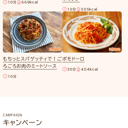
10分
669kcal
10分
555kcal
もちっとスパゲッティで！ご
ポモドーロ
ろごろお肉のミートソース
30分
484kcal
10分
CAMPAIGN
キャンペーン