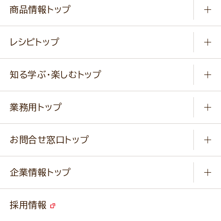
商品情報トップ
常温食品
レシピトップ
冷凍食品
商品から選ぶ
健康食品・他
知る学ぶ・楽しむトップ
料理から選ぶ
商品ブランド
知る学ぶ
作り方動画
新商品・リニューアル商品
業務用トップ
楽しむ
基本のレシピ
通販サイト一覧
商品カテゴリ
ふっくらパンをつくりましょう
みなさまのレシピはこちら
お問合せ窓口トップ
パンフレット一覧
小麦を育てよう
Q & A
ニップンの
アマニ 業務用サイト
キャンペーン
企業情報トップ
よくあるご質問
ソイルプロブランドサイト
ご挨拶
改善事例
ベジカフェブランドサイト
採用情報
会社概要
家庭用商品のお問合せ