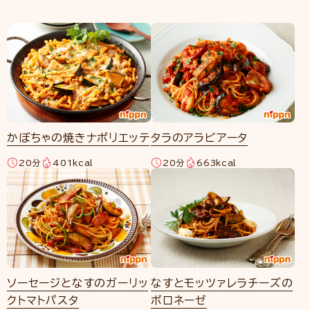
かぼちゃの焼きナポリエッテ
タラのアラビアータ
20分
401kcal
20分
663kcal
ソーセージとなすのガーリッ
なすとモッツァレラチーズの
クトマトパスタ
ボロネーゼ